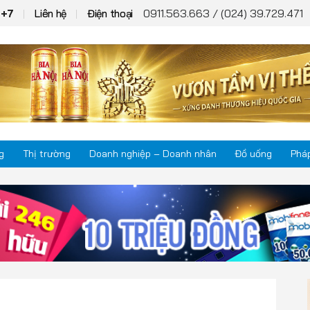
0911.563.663 / (024) 39.729.471
T+7
Liên hệ
Điện thoại
g
Thị trường
Doanh nghiệp – Doanh nhân
Đồ uống
Pháp
Thị trường
Phá
Doanh nghiệp – Doanh nhân
Kho
Đồ uống
Mul