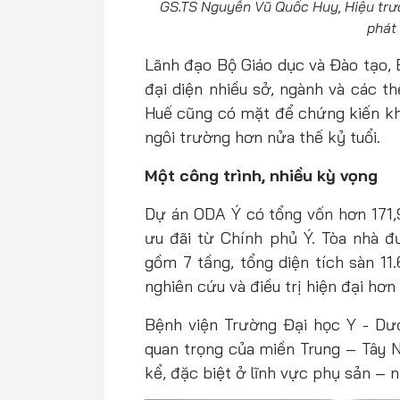
GS.TS Nguyễn Vũ Quốc Huy, Hiệu trư
phát 
Lãnh đạo Bộ Giáo dục và Đào tạo, 
đại diện nhiều sở, ngành và các t
Huế cũng có mặt để chứng kiến k
ngôi trường hơn nửa thế kỷ tuổi.
Một công trình, nhiều kỳ vọng
Dự án ODA Ý có tổng vốn hơn 171,9
ưu đãi từ Chính phủ Ý. Tòa nhà đ
gồm 7 tầng, tổng diện tích sàn 11
nghiên cứu và điều trị hiện đại hơn
Bệnh viện Trường Đại học Y - Dượ
quan trọng của miền Trung – Tây 
kể, đặc biệt ở lĩnh vực phụ sản – n