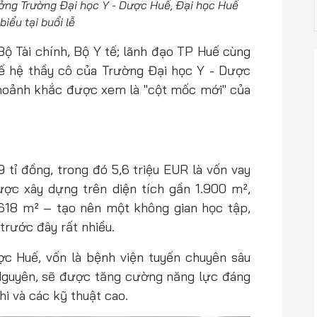
ởng Trường Đại học Y - Dược Huế, Đại học Huế
biểu tại buổi lễ
Bộ Tài chính, Bộ Y tế; lãnh đạo TP Huế cùng
hế hệ thầy cô của Trường Đại học Y - Dược
hoảnh khắc được xem là "cột mốc mới" của
 tỉ đồng, trong đó 5,6 triệu EUR là vốn vay
ược xây dựng trên diện tích gần 1.900 m²,
.618 m² – tạo nên một không gian học tập,
 trước đây rất nhiều.
c Huế, vốn là bệnh viện tuyến chuyên sâu
Nguyên, sẽ được tăng cường năng lực đáng
hi và các kỹ thuật cao.