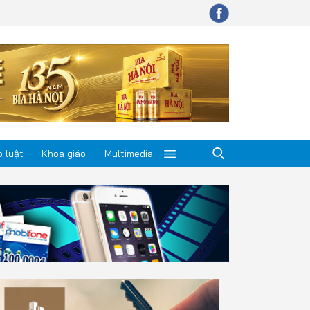
 luật
Khoa giáo
Multimedia
p luật
a giáo
timedia