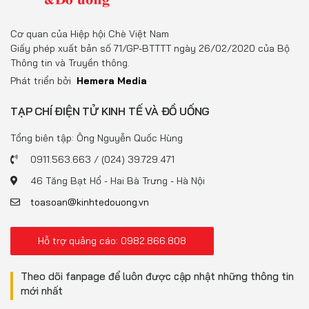
Cơ quan của Hiệp hội Chè Việt Nam
Giấy phép xuất bản số 71/GP-BTTTT ngày 26/02/2020 của Bộ
Thông tin và Truyền thông.
Phát triển bởi
Hemera Media
TẠP CHÍ ĐIỆN TỬ KINH TẾ VÀ ĐỒ UỐNG
Tổng biên tập: Ông Nguyễn Quốc Hùng
0911.563.663 / (024) 39.729.471
46 Tăng Bạt Hổ - Hai Bà Trưng - Hà Nội
toasoan@kinhtedouong.vn
Hỗ trợ quảng cáo: 0982.866.808
Theo dõi fanpage để luôn được cập nhật những thông tin
mới nhất