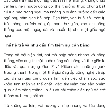
Các loại trà thảo mộc này đều rất nhẹ nhàng, không chứa
caffein, nên người uống có thể thưởng thức chúng bất
cứ lúc nào trong ngày mà không lo bị ảnh hưởng đến giấc
ngủ hay cảm giác hồi hộp. Đặc biệt, vào buổi tối, một ly
trà không caffein sẽ giúp bạn thư giãn, xoa dịu căng
thẳng sau một ngày dài và chuẩn bị cho một giấc ngủ
ngon.
Thế hệ trẻ và nhu cầu tìm kiếm sự cân bằng
Trong xã hội hiện đại, nơi mà nhịp sống nhanh và căng
thẳng, việc duy trì một cuộc sống cân bằng và thư giãn là
điều rất quan trọng. Gen Z và Millennials, những người
trưởng thành trong một thế giới đầy ắp công nghệ và áp
lực, đang ngày càng quan tâm đến việc chăm sóc sức
khỏe tinh thần và thể chất. Việc tìm kiếm các sản phẩm
giúp giảm căng thẳng, lo âu và cải thiện giấc ngủ đã trở
thành xu hướng nổi bật.
Trà không caffein, với hương vị nhẹ nhàng và tác dụng