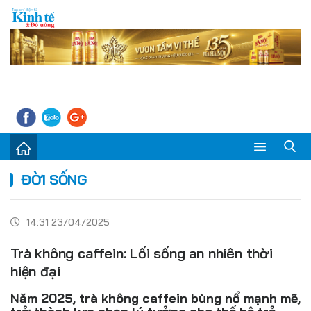
Sự kiện
ĐỜI SỐNG
Kinh tế - Tiêu dùng
14:31 23/04/2025
Đời sống
Trà không caffein: Lối sống an nhiên thời
Thị trường
hiện đại
Doanh nghiệp – Doanh nhân
Năm 2025, trà không caffein bùng nổ mạnh mẽ,