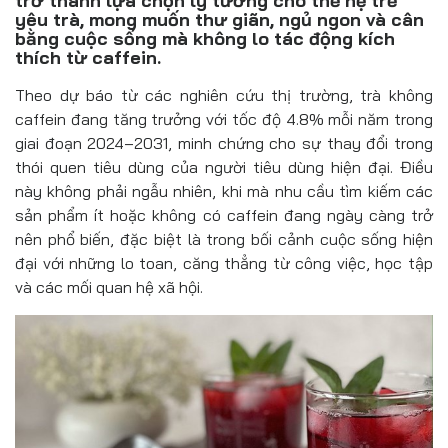
trở thành lựa chọn lý tưởng cho thế hệ trẻ
Đồ uống
yêu trà, mong muốn thư giãn, ngủ ngon và cân
bằng cuộc sống mà không lo tác động kích
Pháp luật
thích từ caffein.
Theo dự báo từ các nghiên cứu thị trường, trà không
Khoa giáo
caffein đang tăng trưởng với tốc độ 4.8% mỗi năm trong
Multimedia
giai đoạn 2024–2031, minh chứng cho sự thay đổi trong
thói quen tiêu dùng của người tiêu dùng hiện đại. Điều
này không phải ngẫu nhiên, khi mà nhu cầu tìm kiếm các
sản phẩm ít hoặc không có caffein đang ngày càng trở
nên phổ biến, đặc biệt là trong bối cảnh cuộc sống hiện
đại với những lo toan, căng thẳng từ công việc, học tập
và các mối quan hệ xã hội.