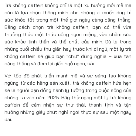
Trà không caffein không chỉ là một xu hướng mới mẻ mà
còn là lựa chọn thông minh cho những ai muốn duy trì
sức khỏe tốt trong một thế giới ngày càng căng thẳng.
Bằng cách chọn trà không caffein, bạn có thể vừa
thưởng thức một thức uống ngon miệng, vừa chăm sóc
sức khỏe tinh thần và thể chất của mình. Dù là trong
những buổi chiều thư giãn hay trước khi đi ngủ, một ly trà
không caffein sẽ giúp bạn "chill" đúng nghĩa – xua tan
căng thẳng và đem lại giấc ngủ ngon, sâu.
Với tốc độ phát triển mạnh mẽ và sự sáng tạo không
ngừng từ các hãng sản xuất, trà không caffein hứa hẹn
sẽ là người bạn đồng hành lý tưởng trong cuộc sống của
chúng ta vào năm 2025. Hãy thử ngay một ly trà không
caffein để cảm nhận sự thư thái, thanh tịnh và tận
hưởng những giây phút nghỉ ngơi thực sự sau một ngày
dài.