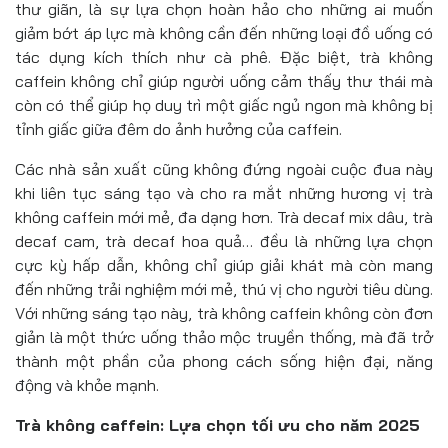
thư giãn, là sự lựa chọn hoàn hảo cho những ai muốn
giảm bớt áp lực mà không cần đến những loại đồ uống có
tác dụng kích thích như cà phê. Đặc biệt, trà không
caffein không chỉ giúp người uống cảm thấy thư thái mà
còn có thể giúp họ duy trì một giấc ngủ ngon mà không bị
tỉnh giấc giữa đêm do ảnh hưởng của caffein.
Các nhà sản xuất cũng không đứng ngoài cuộc đua này
khi liên tục sáng tạo và cho ra mắt những hương vị trà
không caffein mới mẻ, đa dạng hơn. Trà decaf mix dâu, trà
decaf cam, trà decaf hoa quả… đều là những lựa chọn
cực kỳ hấp dẫn, không chỉ giúp giải khát mà còn mang
đến những trải nghiệm mới mẻ, thú vị cho người tiêu dùng.
Với những sáng tạo này, trà không caffein không còn đơn
giản là một thức uống thảo mộc truyền thống, mà đã trở
thành một phần của phong cách sống hiện đại, năng
động và khỏe mạnh.
Trà không caffein: Lựa chọn tối ưu cho năm 2025