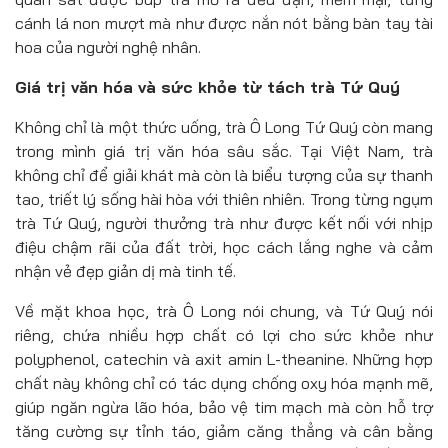
cánh lá non mượt mà như được nắn nót bằng bàn tay tài
hoa của người nghệ nhân.
Giá trị văn hóa và sức khỏe từ tách trà Tứ Quý
Không chỉ là một thức uống, trà Ô Long Tứ Quý còn mang
trong mình giá trị văn hóa sâu sắc. Tại Việt Nam, trà
không chỉ để giải khát mà còn là biểu tượng của sự thanh
tao, triết lý sống hài hòa với thiên nhiên. Trong từng ngụm
trà Tứ Quý, người thưởng trà như được kết nối với nhịp
điệu chậm rãi của đất trời, học cách lắng nghe và cảm
nhận vẻ đẹp giản dị mà tinh tế.
Về mặt khoa học, trà Ô Long nói chung, và Tứ Quý nói
riêng, chứa nhiều hợp chất có lợi cho sức khỏe như
polyphenol, catechin và axit amin L-theanine. Những hợp
chất này không chỉ có tác dụng chống oxy hóa mạnh mẽ,
giúp ngăn ngừa lão hóa, bảo vệ tim mạch mà còn hỗ trợ
tăng cường sự tỉnh táo, giảm căng thẳng và cân bằng