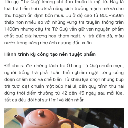
Tên gọi "Tứ Quý" không chỉ đơn thuần là mỹ từ. Đây là
loài trà hiếm hoi có khả năng sinh trưởng mạnh mẽ và cho
thu hoạch ổn định bốn mùa. Dù ở độ cao từ 800–850m
thấp hơn nhiều so với những vùng trà truyền thống trên
1.400m nhưng cây trà Tứ Quý vẫn giữ vẹn nguyên phẩm
chất quý giá: hương hoa thơm ngát, vị trà đậm đà, màu
nước trong sáng như ánh dương đầu xuân.
Hành trình kỳ công tạo nên tuyệt phẩm
Để cho ra đời những tách trà Ô Long Tứ Quý chuẩn mực,
người trồng trà phải tuân thủ nghiêm ngặt từng công
đoạn chăm sóc và chế biến. Từ khâu lựa chọn những búp
trà tươi đạt chuẩn một búp hai lá, đến quy trình thu hái
đúng thời điểm thường từ 42 đến 45 ngày sau mỗi lứa,
tất cả đều đòi hỏi sự tỉ mỉ và kiên nhẫn.