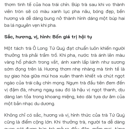
thơm tinh tế của hoa trái chín. Búp trà sau khi vo thành
viên tròn sẽ có màu xanh lục pha nâu, bóng đẹp, bền
hương và dễ dàng bung nở thành hình dáng một búp hai
ba lá nguyên vẹn khi pha.
Sắc, hương, vị, hình: Bốn giá trị hội tụ
Một tách trà Ô Long Tứ Quý đạt chuẩn luôn khiến người
thưởng trà phải trầm trồ. Khi pha, nước trà ánh lên màu
vàng hổ phách trong vắt, ánh xanh lấp lánh như sương
sớm đọng trên lá. Hương thơm nhẹ nhàng mà tinh tế là
sự giao hòa giữa mùi hoa xuân thanh khiết và chút ngọt
ngào của trái cây chín mọng. Ngụm trà đầu tiên đem đến
vị đậm đà, nhưng ngay sau đó là hậu vị ngọt thanh, dịu
dàng lan tỏa trong khoang miệng, kéo dài tựa dư âm của
một bản nhạc du dương.
Không chỉ có sắc, hương và vị, hình thức của trà Tứ Quý
cũng là điểm cộng lớn. Khi thưởng trà, người ta dễ dàng
quan sát được búp trà mở ra đều đặn, mềm mại, từng