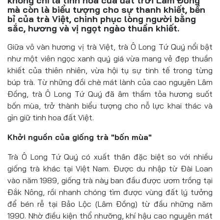
không chỉ là tinh hoa của đất trời Lâm Đồng
Đồ uống
mà còn là biểu tượng cho sự thanh khiết, bền
bỉ của trà Việt, chinh phục lòng người bằng
Pháp luật
sắc, hương và vị ngọt ngào thuần khiết.
Giữa vô vàn hương vị trà Việt, trà Ô Long Tứ Quý nổi bật
Khoa giáo
như một viên ngọc xanh quý giá vừa mang vẻ đẹp thuần
Multimedia
khiết của thiên nhiên, vừa hội tụ sự tinh tế trong từng
búp trà. Từ những đồi chè mát lành của cao nguyên Lâm
Đồng, trà Ô Long Tứ Quý đã âm thầm tỏa hương suốt
bốn mùa, trở thành biểu tượng cho nỗ lực khai thác và
gìn giữ tinh hoa đất Việt.
Khởi nguồn của giống trà "bốn mùa"
Trà Ô Long Tứ Quý có xuất thân đặc biệt so với nhiều
giống trà khác tại Việt Nam. Được du nhập từ Đài Loan
vào năm 1989, giống trà này ban đầu được ươm trồng tại
Đắk Nông, rồi nhanh chóng tìm được vùng đất lý tưởng
để bén rễ tại Bảo Lộc (Lâm Đồng) từ đầu những năm
1990. Nhờ điều kiện thổ nhưỡng, khí hậu cao nguyên mát