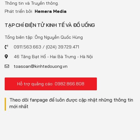
Thông tin và Truyền thông.
Phát triển bởi
Hemera Media
TẠP CHÍ ĐIỆN TỬ KINH TẾ VÀ ĐỒ UỐNG
Tổng biên tập: Ông Nguyễn Quốc Hùng
0911.563.663 / (024) 39.729.471
46 Tăng Bạt Hổ - Hai Bà Trưng - Hà Nội
toasoan@kinhtedouong.vn
Hỗ trợ quảng cáo: 0982.866.808
Theo dõi fanpage để luôn được cập nhật những thông tin
mới nhất