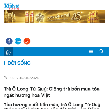
Sự kiện
ĐỜI SỐNG
Kinh tế - Tiêu dùng
10:35 06/05/2025
Đời sống
Trà Ô Long Tứ Quý: Giống trà bốn mùa tỏa
Thị trường
ngát hương hoa Việt
Doanh nghiệp – Doanh nhân
Tỏa hương suốt bốn mùa, trà Ô Long Tứ Quý