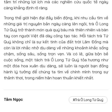
tâm trí những lợi ích mà các nghiên cứu quốc tế ngày
càng khẳng định rõ ràng.
Trong thế giới hiện đại đầy biến động, khi nhu cầu tìm về
những giá trị nguyên bản ngày càng lên ngôi, trà Ô Long
Tứ Quý trở thành món quà quý báu mà thiên nhiên và bàn
tay con người Việt đã dày công tạo tác. Mỗi tách trà Tứ
Quý không chỉ là sự kết tinh của đất trời Lâm Đồng mà
còn là lời nhắc nhở dịu dàng về những khoảnh khắc sống
chậm, sống sâu, sống trọn vẹn. Và có lẽ, giữa bộn bề
cuộc sống, một tách trà Ô Long Tứ Quý tỏa hương như
một đóa hoa xuân dịu dàng, sẽ luôn là người bạn đồng
hành lý tưởng để chúng ta tìm về chính mình trong sự
thảnh thơi, trong niềm hân hoan thuần khiết nhất.
Tâm Ngọc
#Trà Ô Long Tứ Quý