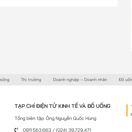
 sống
Thị trường
Doanh nghiệp – Doanh nhân
Đồ uố
TẠP CHÍ ĐIỆN TỬ KINH TẾ VÀ ĐỒ UỐNG
Tổng biên tập: Ông Nguyễn Quốc Hùng
0911.563.663 / (024) 39.729.471