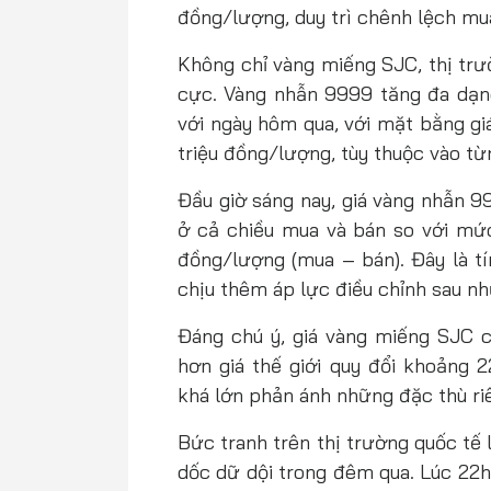
đồng/lượng, duy trì chênh lệch mu
Không chỉ vàng miếng SJC, thị trư
cực. Vàng nhẫn 9999 tăng đa dạ
với ngày hôm qua, với mặt bằng g
triệu đồng/lượng, tùy thuộc vào từ
Đầu giờ sáng nay, giá vàng nhẫn 9
ở cả chiều mua và bán so với mứ
đồng/lượng (mua – bán). Đây là tí
chịu thêm áp lực điều chỉnh sau n
Đáng chú ý, giá vàng miếng SJC c
hơn giá thế giới quy đổi khoảng 
khá lớn phản ánh những đặc thù riê
Bức tranh trên thị trường quốc tế lạ
dốc dữ dội trong đêm qua. Lúc 22h