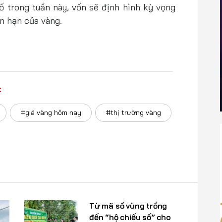
ố trong tuần này, vốn sẽ định hình kỳ vọng
ắn hạn của vàng.
:
#giá vàng hôm nay
#thị trường vàng
Từ mã số vùng trồng
đến “hộ chiếu số” cho