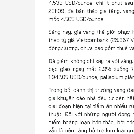
4.533 USD/ounce; chỉ ít phút sau
23h09, đà bán tháo gia tăng, vàn
mốc 4.505 USD/ounce.
Sáng nay, giá vàng thế giới phục
theo tỷ giá Vietcombank (26.367 
đồng/lượng, chưa bao gồm thuế và
Đà giảm không chỉ xảy ra với vàng
bạc giao ngay mất 2,9% xuống 7
1.947,05 USD/ounce; palladium gi
Trong bối cảnh thị trường vàng đa
gia khuyến cáo nhà đầu tư cần hết
giai đoạn hiện tại tiềm ẩn nhiều r
thuật. Đối với những người đang 
điểm hoảng loạn bán tháo, bởi các
vẫn là nền tảng hỗ trợ kim loại quý