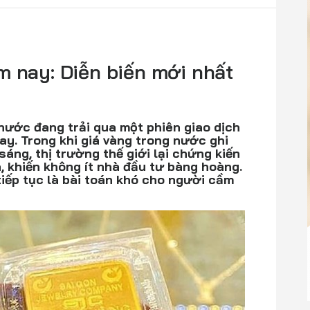
m nay: Diễn biến mới nhất
nước đang trải qua một phiên giao dịch
y. Trong khi giá vàng trong nước ghi
áng, thị trường thế giới lại chứng kiến
, khiến không ít nhà đầu tư bàng hoàng.
tiếp tục là bài toán khó cho người cầm