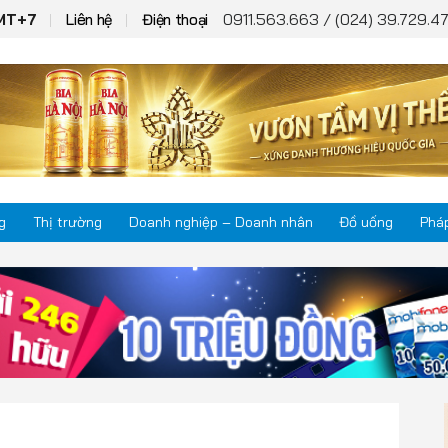
0911.563.663 / (024) 39.729.47
GMT+7
Liên hệ
Điện thoại
g
Thị trường
Doanh nghiệp – Doanh nhân
Đồ uống
Pháp
Thị trường
Phá
Doanh nghiệp – Doanh nhân
Kho
Đồ uống
Mul