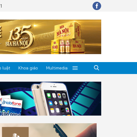
1
 luật
Khoa giáo
Multimedia
p luật
a giáo
timedia