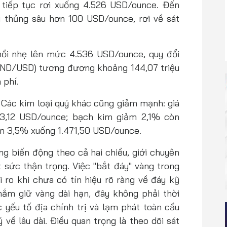
 tiếp tục rơi xuống 4.526 USD/ounce. Đến
g thủng sâu hơn 100 USD/ounce, rơi về sát
 hồi nhẹ lên mức 4.536 USD/ounce, quy đổi
VND/USD) tương đương khoảng 144,07 triệu
 phí.
. Các kim loại quý khác cũng giảm mạnh: giá
3,12 USD/ounce; bạch kim giảm 2,1% còn
ảm 3,5% xuống 1.471,50 USD/ounce.
ng biến động theo cả hai chiều, giới chuyên
 sức thận trọng. Việc "bắt đáy" vàng trong
ủi ro khi chưa có tín hiệu rõ ràng về đáy kỹ
nắm giữ vàng dài hạn, đây không phải thời
 yếu tố địa chính trị và lạm phát toàn cầu
 về lâu dài. Điều quan trọng là theo dõi sát