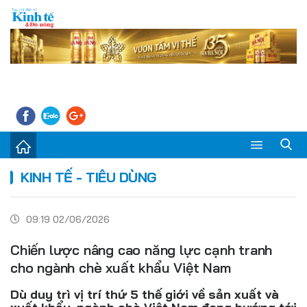
Sự kiện
KINH TẾ - TIÊU DÙNG
Kinh tế - Tiêu dùng
09:19 02/06/2026
Đời sống
Chiến lược nâng cao năng lực cạnh tranh
Thị trường
cho ngành chè xuất khẩu Việt Nam
Doanh nghiệp – Doanh nhân
Dù duy trì vị trí thứ 5 thế giới về sản xuất và