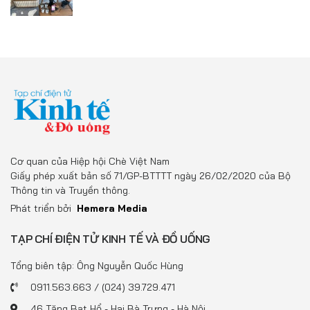
Cơ quan của Hiệp hội Chè Việt Nam
Giấy phép xuất bản số 71/GP-BTTTT ngày 26/02/2020 của Bộ
Thông tin và Truyền thông.
Phát triển bởi
Hemera Media
TẠP CHÍ ĐIỆN TỬ KINH TẾ VÀ ĐỒ UỐNG
Tổng biên tập: Ông Nguyễn Quốc Hùng
0911.563.663 / (024) 39.729.471
46 Tăng Bạt Hổ - Hai Bà Trưng - Hà Nội