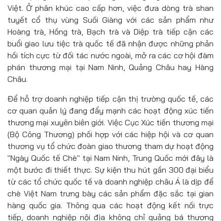
Việt. Ở phân khúc cao cấp hơn, việc đưa dòng trà shan
tuyết cổ thụ vùng Suối Giàng với các sản phẩm như
Hoàng trà, Hồng trà, Bạch trà và Diệp trà tiếp cận các
buổi giao lưu tiệc trà quốc tế đã nhận được những phản
hồi tích cực từ đối tác nước ngoài, mở ra các cơ hội đàm
phán thương mại tại Nam Ninh, Quảng Châu hay Hàng
Châu.
Để hỗ trợ doanh nghiệp tiếp cận thị trường quốc tế, các
cơ quan quản lý đang đẩy mạnh các hoạt động xúc tiến
thương mại xuyên biên giới. Việc Cục Xúc tiến thương mại
(Bộ Công Thương) phối hợp với các hiệp hội và cơ quan
thương vụ tổ chức đoàn giao thương tham dự hoạt động
"Ngày Quốc tế Chè" tại Nam Ninh, Trung Quốc mới đây là
một bước đi thiết thực. Sự kiện thu hút gần 300 đại biểu
từ các tổ chức quốc tế và doanh nghiệp châu Á là dịp để
chè Việt Nam trưng bày các sản phẩm đặc sắc tại gian
hàng quốc gia. Thông qua các hoạt động kết nối trực
tiếp, doanh nghiệp nội địa không chỉ quảng bá thương