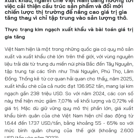
xuất khẩu, ngành chè Việt Nam đang hướng tới
Đồ uống
việc cải thiện cấu trúc sản phẩm và đổi mới
chiến lược thị trường để nâng cao giá trị gia
Pháp luật
tăng thay vì chỉ tập trung vào sản lượng thô.
Thực trạng kim ngạch xuất khẩu và bài toán giá trị
Khoa giáo
gia tăng
Multimedia
Việt Nam hiện là một trong những quốc gia có quy mô sản
xuất và xuất khẩu chè lớn trên thế giới, với vùng nguyên
liệu trải dài từ trung du miền núi phía Bắc đến Tây Nguyên,
tập trung tại các tỉnh như Thái Nguyên, Phú Thọ, Lâm
Đồng. Thống kê từ cơ quan hải quan cho thấy, năm 2025,
xuất khẩu chè của cả nước đạt 136.952 tấn, mang lại kim
ngạch gần 238 triệu USD. So với năm 2024, các con số
này thể hiện mức giảm 7,07% về khối lượng và 0,72% về
giá trị. Mặc dù giữ vững quy mô thị phần lớn, giá xuất
khẩu bình quân của chè Việt Nam hiện chỉ dao động từ
1.644 đến 1.737 USD/tấn, bằng khoảng 55 - 65% so với
mức bình quân chung của thế giới (khoảng 2.600
USD/tấn vào năm 2023).