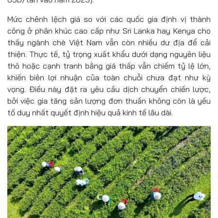
Mức chênh lệch giá so với các quốc gia định vị thành
công ở phân khúc cao cấp như Sri Lanka hay Kenya cho
thấy ngành chè Việt Nam vẫn còn nhiều dư địa để cải
thiện. Thực tế, tỷ trọng xuất khẩu dưới dạng nguyên liệu
thô hoặc cạnh tranh bằng giá thấp vẫn chiếm tỷ lệ lớn,
khiến biên lợi nhuận của toàn chuỗi chưa đạt như kỳ
vọng. Điều này đặt ra yêu cầu dịch chuyển chiến lược,
bởi việc gia tăng sản lượng đơn thuần không còn là yếu
tố duy nhất quyết định hiệu quả kinh tế lâu dài.