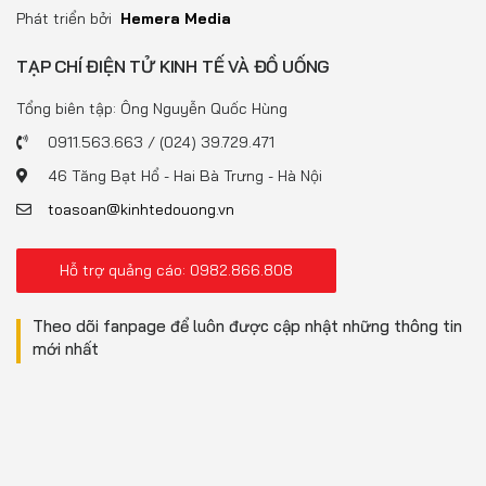
Phát triển bởi
Hemera Media
TẠP CHÍ ĐIỆN TỬ KINH TẾ VÀ ĐỒ UỐNG
Tổng biên tập: Ông Nguyễn Quốc Hùng
0911.563.663 / (024) 39.729.471
46 Tăng Bạt Hổ - Hai Bà Trưng - Hà Nội
toasoan@kinhtedouong.vn
Hỗ trợ quảng cáo: 0982.866.808
Theo dõi fanpage để luôn được cập nhật những thông tin
mới nhất