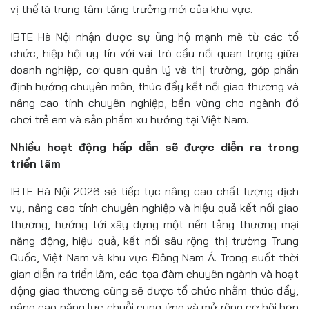
vị thế là trung tâm tăng trưởng mới của khu vực.
IBTE Hà Nội nhận được sự ủng hộ mạnh mẽ từ các tổ
chức, hiệp hội uy tín với vai trò cầu nối quan trọng giữa
doanh nghiệp, cơ quan quản lý và thị trường, góp phần
định hướng chuyên môn, thúc đẩy kết nối giao thương và
nâng cao tính chuyên nghiệp, bền vững cho ngành đồ
chơi trẻ em và sản phẩm xu hướng tại Việt Nam.
Nhiều hoạt động hấp dẫn sẽ được diễn ra trong
triển lãm
IBTE Hà Nội 2026 sẽ tiếp tục nâng cao chất lượng dịch
vụ, nâng cao tính chuyên nghiệp và hiệu quả kết nối giao
thương, hướng tới xây dựng một nền tảng thương mại
năng động, hiệu quả, kết nối sâu rộng thị trường Trung
Quốc, Việt Nam và khu vực Đông Nam Á. Trong suốt thời
gian diễn ra triển lãm, các tọa đàm chuyên ngành và hoạt
động giao thương cũng sẽ được tổ chức nhằm thúc đẩy,
nâng cao năng lực chuỗi cung ứng và mở rộng cơ hội hợp