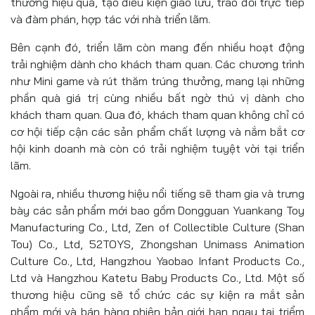
thương hiệu quả, tạo điều kiện giao lưu, trao đổi trực tiếp
và đàm phán, hợp tác với nhà triển lãm.
Bên cạnh đó, triển lãm còn mang đến nhiều hoạt động
trải nghiệm dành cho khách tham quan. Các chương trình
như Mini game và rút thăm trúng thưởng, mang lại những
phần quà giá trị cùng nhiều bất ngờ thú vị dành cho
khách tham quan. Qua đó, khách tham quan không chỉ có
cơ hội tiếp cận các sản phẩm chất lượng và nắm bắt cơ
hội kinh doanh mà còn có trải nghiệm tuyệt vời tại triển
lãm.
Ngoài ra, nhiều thương hiệu nổi tiếng sẽ tham gia và trưng
bày các sản phẩm mới bao gồm Dongguan Yuankang Toy
Manufacturing Co., Ltd, Zen of Collectible Culture (Shan
Tou) Co., Ltd, 52TOYS, Zhongshan Unimass Animation
Culture Co., Ltd, Hangzhou Yaobao Infant Products Co.,
Ltd và Hangzhou Katetu Baby Products Co., Ltd. Một số
thương hiệu cũng sẽ tổ chức các sự kiện ra mắt sản
phẩm mới và bán hàng phiên bản giới hạn ngay tại triểm