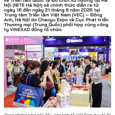
và Triển lãm Quốc tế Đồ chơi Xu hướng tại Hà
Đồ uống
Nội (IBTE Hà Nội) sẽ chính thức diễn ra từ
ngày 18 đến ngày 21 tháng 6 năm 2026 tại
Pháp luật
Trung tâm Triển lãm Việt Nam (VEC) – Đông
Anh, Hà Nội do Chaoyu Expo và Cục Phát triển
Thương mại (Trung Quốc) phối hợp cùng công
Khoa giáo
ty VINEXAD đồng tổ chức.
Multimedia
Trong những năm gần đây, nền kinh tế Việt Nam duy trì đà