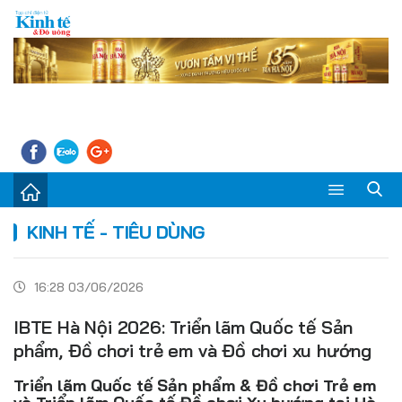
Sự kiện
KINH TẾ - TIÊU DÙNG
Kinh tế - Tiêu dùng
16:28 03/06/2026
Đời sống
IBTE Hà Nội 2026: Triển lãm Quốc tế Sản
Thị trường
phẩm, Đồ chơi trẻ em và Đồ chơi xu hướng
Doanh nghiệp – Doanh nhân
Triển lãm Quốc tế Sản phẩm & Đồ chơi Trẻ em