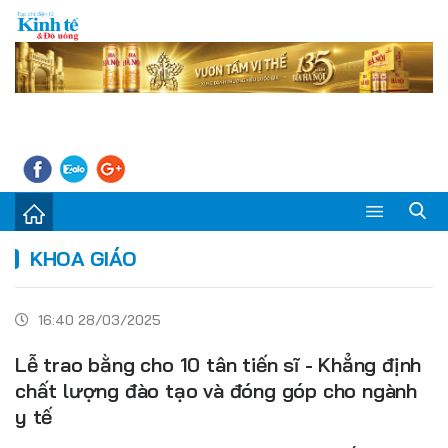
Sự kiện
KHOA GIÁO
Kinh tế - Tiêu dùng
16:40 28/03/2025
Đời sống
Lễ trao bằng cho 10 tân tiến sĩ - Khẳng định
Thị trường
chất lượng đào tạo và đóng góp cho ngành
y tế
Doanh nghiệp – Doanh nhân