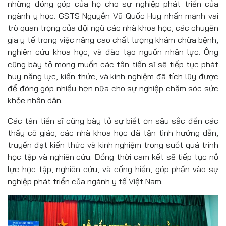
những đóng góp của họ cho sự nghiệp phát triển của
ngành y học. GS.TS Nguyễn Vũ Quốc Huy nhấn mạnh vai
trò quan trọng của đội ngũ các nhà khoa học, các chuyên
gia y tế trong việc nâng cao chất lượng khám chữa bệnh,
nghiên cứu khoa học, và đào tạo nguồn nhân lực. Ông
cũng bày tỏ mong muốn các tân tiến sĩ sẽ tiếp tục phát
huy năng lực, kiến thức, và kinh nghiệm đã tích lũy được
để đóng góp nhiều hơn nữa cho sự nghiệp chăm sóc sức
khỏe nhân dân.
Các tân tiến sĩ cũng bày tỏ sự biết ơn sâu sắc đến các
thầy cô giáo, các nhà khoa học đã tận tình hướng dẫn,
truyền đạt kiến thức và kinh nghiệm trong suốt quá trình
học tập và nghiên cứu. Đồng thời cam kết sẽ tiếp tục nỗ
lực học tập, nghiên cứu, và cống hiến, góp phần vào sự
nghiệp phát triển của ngành y tế Việt Nam.