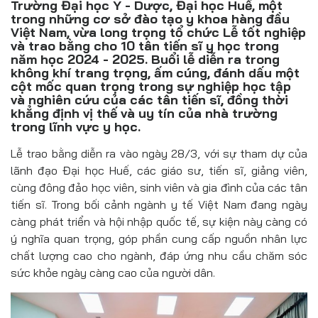
Trường Đại học Y - Dược, Đại học Huế, một
Đồ uống
trong những cơ sở đào tạo y khoa hàng đầu
Việt Nam, vừa long trọng tổ chức Lễ tốt nghiệp
Pháp luật
và trao bằng cho 10 tân tiến sĩ y học trong
năm học 2024 - 2025. Buổi lễ diễn ra trong
Khoa giáo
không khí trang trọng, ấm cúng, đánh dấu một
cột mốc quan trọng trong sự nghiệp học tập
Multimedia
và nghiên cứu của các tân tiến sĩ, đồng thời
khẳng định vị thế và uy tín của nhà trường
trong lĩnh vực y học.
Lễ trao bằng diễn ra vào ngày 28/3, với sự tham dự của
lãnh đạo Đại học Huế, các giáo sư, tiến sĩ, giảng viên,
cùng đông đảo học viên, sinh viên và gia đình của các tân
tiến sĩ. Trong bối cảnh ngành y tế Việt Nam đang ngày
càng phát triển và hội nhập quốc tế, sự kiện này càng có
ý nghĩa quan trọng, góp phần cung cấp nguồn nhân lực
chất lượng cao cho ngành, đáp ứng nhu cầu chăm sóc
sức khỏe ngày càng cao của người dân.