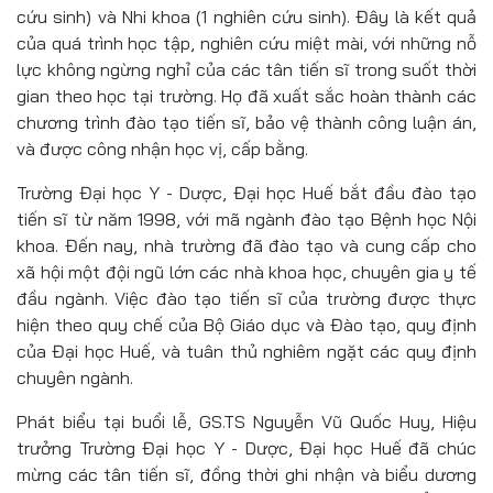
cứu sinh) và Nhi khoa (1 nghiên cứu sinh). Đây là kết quả
của quá trình học tập, nghiên cứu miệt mài, với những nỗ
lực không ngừng nghỉ của các tân tiến sĩ trong suốt thời
gian theo học tại trường. Họ đã xuất sắc hoàn thành các
chương trình đào tạo tiến sĩ, bảo vệ thành công luận án,
và được công nhận học vị, cấp bằng.
Trường Đại học Y - Dược, Đại học Huế bắt đầu đào tạo
tiến sĩ từ năm 1998, với mã ngành đào tạo Bệnh học Nội
khoa. Đến nay, nhà trường đã đào tạo và cung cấp cho
xã hội một đội ngũ lớn các nhà khoa học, chuyên gia y tế
đầu ngành. Việc đào tạo tiến sĩ của trường được thực
hiện theo quy chế của Bộ Giáo dục và Đào tạo, quy định
của Đại học Huế, và tuân thủ nghiêm ngặt các quy định
chuyên ngành.
Phát biểu tại buổi lễ, GS.TS Nguyễn Vũ Quốc Huy, Hiệu
trưởng Trường Đại học Y - Dược, Đại học Huế đã chúc
mừng các tân tiến sĩ, đồng thời ghi nhận và biểu dương