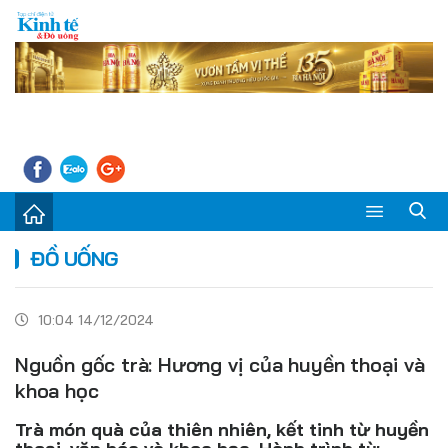
Sự kiện
ĐỒ UỐNG
Kinh tế - Tiêu dùng
10:04 14/12/2024
Đời sống
Nguồn gốc trà: Hương vị của huyền thoại và
Thị trường
khoa học
Doanh nghiệp – Doanh nhân
Trà món quà của thiên nhiên, kết tinh từ huyền