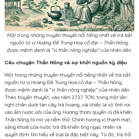
Một trong những truyền thuyết nổi tiếng nhất về trà bắt
nguồn từ vị Hoàng Đế Trung Hoa cổ đại – Thần Nông,
được mệnh danh là “vị thần nông nghiệp” của nhân dân.
Câu chuyện Thần Nông và sự khởi nguồn kỳ diệu
Một trong những truyền thuyết nổi tiếng nhất về trà bắt
nguồn từ vị Hoàng Đế Trung Hoa cổ đại – Thần Nông,
được mệnh danh là “vị thần nông nghiệp” của nhân dân.
Theo truyền thuyết, vào năm 2737 TCN, trong một lần
nghỉ chân dưới tán cây trà hoang, vài chiếc lá vô tình rơi
vào ấm nước sôi của ông. Hương thơm quyến rũ đã khiến
Thần Nông tò mò và nếm thử. Chính hương vị thanh mát,
sảng khoái của nước trà đã khiến ông ngạc nhiên và
quyết định tìm hiểu về loại lá đặc biệt này. Từ đó, trà trở