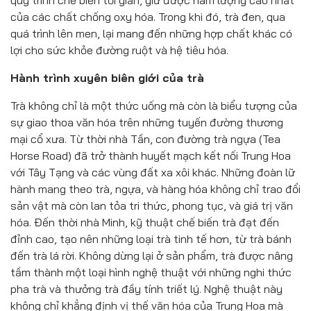
quy trình chế biến tối giản, giữ được hàm lượng cao nhất
của các chất chống oxy hóa. Trong khi đó, trà đen, qua
quá trình lên men, lại mang đến những hợp chất khác có
lợi cho sức khỏe đường ruột và hệ tiêu hóa.
Hành trình xuyên biên giới của trà
Trà không chỉ là một thức uống mà còn là biểu tượng của
sự giao thoa văn hóa trên những tuyến đường thương
mại cổ xưa. Từ thời nhà Tần, con đường trà ngựa (Tea
Horse Road) đã trở thành huyết mạch kết nối Trung Hoa
với Tây Tạng và các vùng đất xa xôi khác. Những đoàn lữ
hành mang theo trà, ngựa, và hàng hóa không chỉ trao đổi
sản vật mà còn lan tỏa tri thức, phong tục, và giá trị văn
hóa. Đến thời nhà Minh, kỹ thuật chế biến trà đạt đến
đỉnh cao, tạo nên những loại trà tinh tế hơn, từ trà bánh
đến trà lá rời. Không dừng lại ở sản phẩm, trà được nâng
tầm thành một loại hình nghệ thuật với những nghi thức
pha trà và thưởng trà đầy tính triết lý. Nghệ thuật này
không chỉ khẳng định vị thế văn hóa của Trung Hoa mà