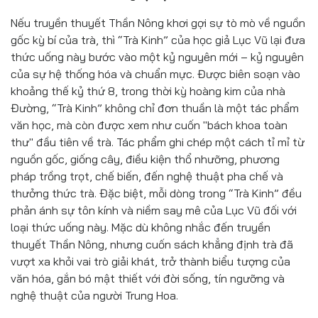
Nếu truyền thuyết Thần Nông khơi gợi sự tò mò về nguồn
gốc kỳ bí của trà, thì “Trà Kinh” của học giả Lục Vũ lại đưa
thức uống này bước vào một kỷ nguyên mới – kỷ nguyên
của sự hệ thống hóa và chuẩn mực. Được biên soạn vào
khoảng thế kỷ thứ 8, trong thời kỳ hoàng kim của nhà
Đường, “Trà Kinh” không chỉ đơn thuần là một tác phẩm
văn học, mà còn được xem như cuốn "bách khoa toàn
thư" đầu tiên về trà. Tác phẩm ghi chép một cách tỉ mỉ từ
nguồn gốc, giống cây, điều kiện thổ nhưỡng, phương
pháp trồng trọt, chế biến, đến nghệ thuật pha chế và
thưởng thức trà. Đặc biệt, mỗi dòng trong “Trà Kinh” đều
phản ánh sự tôn kính và niềm say mê của Lục Vũ đối với
loại thức uống này. Mặc dù không nhắc đến truyền
thuyết Thần Nông, nhưng cuốn sách khẳng định trà đã
vượt xa khỏi vai trò giải khát, trở thành biểu tượng của
văn hóa, gắn bó mật thiết với đời sống, tín ngưỡng và
nghệ thuật của người Trung Hoa.