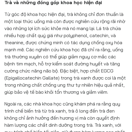
Trà và những đóng góp khoa học hiện đại
Từ góc độ khoa học hiện đại, trà không chỉ đơn thuần là
một loại thức uống mà còn được nghiên cứu rộng rãi nhờ
vào những lợi ích sức khỏe mà nó mang lại. Lá trà chứa
nhiều hợp chất quý giá như polyphenol, catechin, và
theanine, được chứng minh có tác dụng chống oxy hóa
mạnh mẽ. Các nghiên cứu khoa học đã chỉ ra rằng, uống
trà thường xuyên có thể giúp giảm nguy cơ mắc các
bệnh tim mạch, hỗ trợ kiểm soát đường huyết và tăng
cường chức năng não bộ. Đặc biệt, hợp chất EGCG
(Epigallocatechin Gallate) trong trà xanh được coi là một
trong những chất chống ung thư tự nhiên hiệu quả nhất,
giúp bảo vệ tế bào khỏi tổn thương và giảm viêm.
Ngoài ra, các nhà khoa học cũng khám phá ra rằng quy
trình chế biến trà từ trà xanh, trà ô long đến trà đen
không chỉ ảnh hưởng đến hương vị mà còn quyết định
hàm lượng các chất dinh dưỡng trong trà. Trà xanh, với