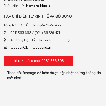
Phát triển bởi
Hemera Media
TẠP CHÍ ĐIỆN TỬ KINH TẾ VÀ ĐỒ UỐNG
Tổng biên tập: Ông Nguyễn Quốc Hùng
0911.563.663 / (024) 39.729.471
46 Tăng Bạt Hổ - Hai Bà Trưng - Hà Nội
toasoan@kinhtedouong.vn
Hỗ trợ quảng cáo: 0982.866.808
Theo dõi fanpage để luôn được cập nhật những thông tin
mới nhất