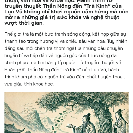
thoại, văn hóa và khoa học. Hành trình từ
Đồ uống
truyền thuyết Thần Nông đến “Trà Kinh” của
Lục Vũ không chỉ khơi nguồn cảm hứng mà còn
Pháp luật
mở ra những giá trị sức khỏe và nghệ thuật
vượt thời gian.
Khoa giáo
Thế giới trà là một bức tranh sống động, kết hợp giữa sự
thanh tao trong hương vị và chiều sâu văn hóa. Tuy nhiên,
Multimedia
đằng sau mỗi chén trà thơm ngát là những câu chuyện
huyền bí và hấp dẫn về nguồn gốc của thức uống đã
chinh phục trái tim hàng tỷ người. Từ truyền thuyết về
Hoàng Đế Thần Nông đến "Trà Kinh" của Lục Vũ, hành
trình khám phá cội nguồn trà vừa đậm chất huyền thoại,
vừa giàu tính khoa học.