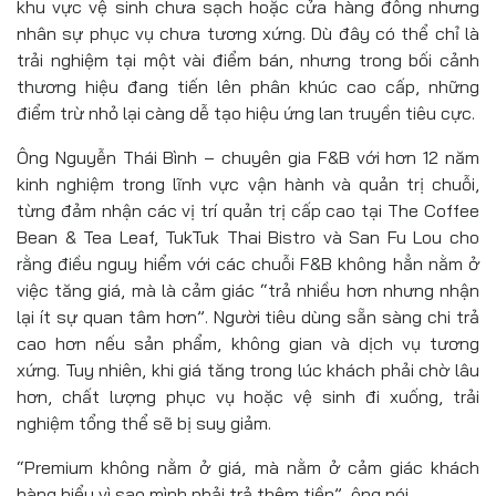
khu vực vệ sinh chưa sạch hoặc cửa hàng đông nhưng
nhân sự phục vụ chưa tương xứng. Dù đây có thể chỉ là
trải nghiệm tại một vài điểm bán, nhưng trong bối cảnh
thương hiệu đang tiến lên phân khúc cao cấp, những
điểm trừ nhỏ lại càng dễ tạo hiệu ứng lan truyền tiêu cực.
Ông Nguyễn Thái Bình – chuyên gia F&B với hơn 12 năm
kinh nghiệm trong lĩnh vực vận hành và quản trị chuỗi,
từng đảm nhận các vị trí quản trị cấp cao tại The Coffee
Bean & Tea Leaf, TukTuk Thai Bistro và San Fu Lou cho
rằng điều nguy hiểm với các chuỗi F&B không hẳn nằm ở
việc tăng giá, mà là cảm giác “trả nhiều hơn nhưng nhận
lại ít sự quan tâm hơn”. Người tiêu dùng sẵn sàng chi trả
cao hơn nếu sản phẩm, không gian và dịch vụ tương
xứng. Tuy nhiên, khi giá tăng trong lúc khách phải chờ lâu
hơn, chất lượng phục vụ hoặc vệ sinh đi xuống, trải
nghiệm tổng thể sẽ bị suy giảm.
“Premium không nằm ở giá, mà nằm ở cảm giác khách
hàng hiểu vì sao mình phải trả thêm tiền”, ông nói.