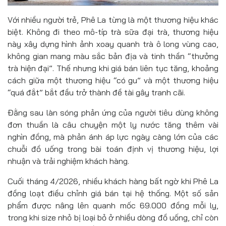
Với nhiều người trẻ, Phê La từng là một thương hiệu khác
biệt. Không đi theo mô-típ trà sữa đại trà, thương hiệu
này xây dựng hình ảnh xoay quanh trà ô long vùng cao,
không gian mang màu sắc bản địa và tinh thần “thưởng
trà hiện đại”. Thế nhưng khi giá bán liên tục tăng, khoảng
cách giữa một thương hiệu “có gu” và một thương hiệu
“quá đắt” bắt đầu trở thành đề tài gây tranh cãi.
Đằng sau làn sóng phản ứng của người tiêu dùng không
đơn thuần là câu chuyện một ly nước tăng thêm vài
nghìn đồng, mà phản ánh áp lực ngày càng lớn của các
chuỗi đồ uống trong bài toán định vị thương hiệu, lợi
nhuận và trải nghiệm khách hàng.
Cuối tháng 4/2026, nhiều khách hàng bất ngờ khi Phê La
đồng loạt điều chỉnh giá bán tại hệ thống. Một số sản
phẩm được nâng lên quanh mốc 69.000 đồng mỗi ly,
trong khi size nhỏ bị loại bỏ ở nhiều dòng đồ uống, chỉ còn