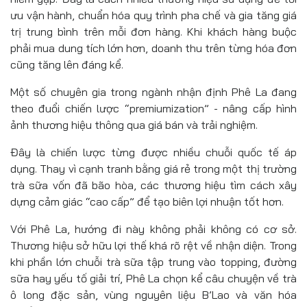
ưu vận hành, chuẩn hóa quy trình pha chế và gia tăng giá
trị trung bình trên mỗi đơn hàng. Khi khách hàng buộc
phải mua dung tích lớn hơn, doanh thu trên từng hóa đơn
cũng tăng lên đáng kể.
Một số chuyên gia trong ngành nhận định Phê La đang
theo đuổi chiến lược “premiumization” - nâng cấp hình
ảnh thương hiệu thông qua giá bán và trải nghiệm.
Đây là chiến lược từng được nhiều chuỗi quốc tế áp
dụng. Thay vì cạnh tranh bằng giá rẻ trong một thị trường
trà sữa vốn đã bão hòa, các thương hiệu tìm cách xây
dựng cảm giác “cao cấp” để tạo biên lợi nhuận tốt hơn.
Với Phê La, hướng đi này không phải không có cơ sở.
Thương hiệu sở hữu lợi thế khá rõ rệt về nhận diện. Trong
khi phần lớn chuỗi trà sữa tập trung vào topping, đường
sữa hay yếu tố giải trí, Phê La chọn kể câu chuyện về trà
ô long đặc sản, vùng nguyên liệu B’Lao và văn hóa