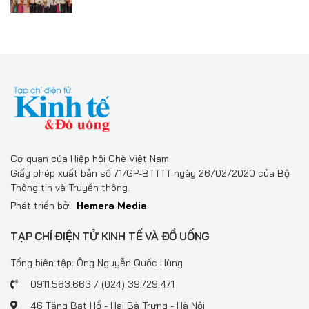
Cơ quan của Hiệp hội Chè Việt Nam
Giấy phép xuất bản số 71/GP-BTTTT ngày 26/02/2020 của Bộ
Thông tin và Truyền thông.
Phát triển bởi
Hemera Media
TẠP CHÍ ĐIỆN TỬ KINH TẾ VÀ ĐỒ UỐNG
Tổng biên tập: Ông Nguyễn Quốc Hùng
0911.563.663 / (024) 39.729.471
46 Tăng Bạt Hổ - Hai Bà Trưng - Hà Nội