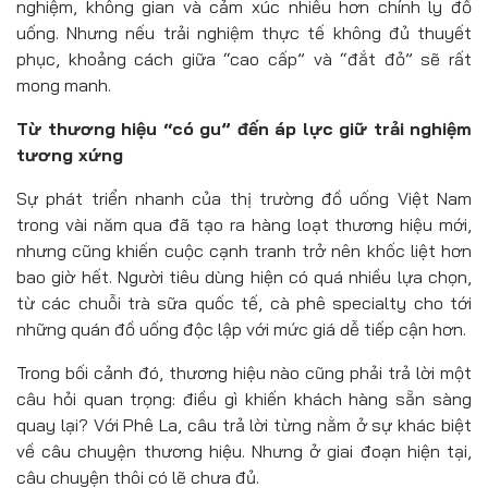
nghiệm, không gian và cảm xúc nhiều hơn chính ly đồ
uống. Nhưng nếu trải nghiệm thực tế không đủ thuyết
phục, khoảng cách giữa “cao cấp” và “đắt đỏ” sẽ rất
mong manh.
Từ thương hiệu “có gu” đến áp lực giữ trải nghiệm
tương xứng
Sự phát triển nhanh của thị trường đồ uống Việt Nam
trong vài năm qua đã tạo ra hàng loạt thương hiệu mới,
nhưng cũng khiến cuộc cạnh tranh trở nên khốc liệt hơn
bao giờ hết. Người tiêu dùng hiện có quá nhiều lựa chọn,
từ các chuỗi trà sữa quốc tế, cà phê specialty cho tới
những quán đồ uống độc lập với mức giá dễ tiếp cận hơn.
Trong bối cảnh đó, thương hiệu nào cũng phải trả lời một
câu hỏi quan trọng: điều gì khiến khách hàng sẵn sàng
quay lại? Với Phê La, câu trả lời từng nằm ở sự khác biệt
về câu chuyện thương hiệu. Nhưng ở giai đoạn hiện tại,
câu chuyện thôi có lẽ chưa đủ.