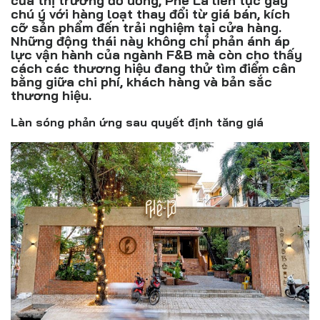
của thị trường đồ uống, Phê La liên tục gây
Đồ uống
chú ý với hàng loạt thay đổi từ giá bán, kích
cỡ sản phẩm đến trải nghiệm tại cửa hàng.
Pháp luật
Những động thái này không chỉ phản ánh áp
lực vận hành của ngành F&B mà còn cho thấy
cách các thương hiệu đang thử tìm điểm cân
Khoa giáo
bằng giữa chi phí, khách hàng và bản sắc
thương hiệu.
Multimedia
Làn sóng phản ứng sau quyết định tăng giá