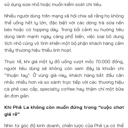
sử dụng size nhỏ hoặc muốn kiểm soát chi tiêu.
Nhiều người dùng trên mạng xã hội chia sẻ rằng họ không
thể uống hết ly lớn, đặc biệt với các dòng trà sữa nền
béo hoặc có topping dày. Trong bối cảnh xu hướng tiêu
dùng lành mạnh ngày càng phổ biến, việc loại bỏ dung
tích nhỏ cũng vô tình khiến một bộ phận khách hàng cảm
thấy thương hiệu thiếu linh hoạt.
Thực tế, khi giá một ly đồ uống vượt mốc 70.000 đồng,
người tiêu dùng sẽ không còn xem đây là khoản chi
“thuận tay”. Ở vùng giá này, khách hàng bắt đầu cân
nhắc nhiều hơn và so sánh trực tiếp với các thương hiệu
cà phê cao cấp, specialty coffee hay thậm chí một bữa
ăn đơn giản.
Khi Phê La không còn muốn đứng trong “cuộc chơi
giá rẻ”
Nhìn từ góc độ kinh doanh, chiến lược của Phê La có thể