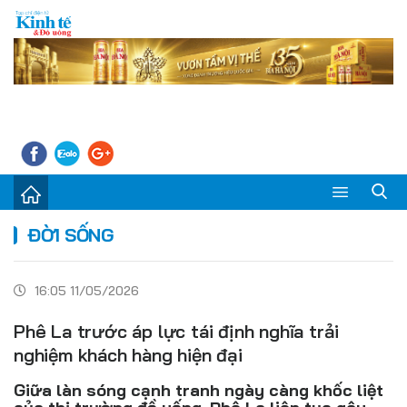
Sự kiện
ĐỜI SỐNG
Kinh tế - Tiêu dùng
16:05 11/05/2026
Đời sống
Phê La trước áp lực tái định nghĩa trải
Thị trường
nghiệm khách hàng hiện đại
Doanh nghiệp – Doanh nhân
Giữa làn sóng cạnh tranh ngày càng khốc liệt