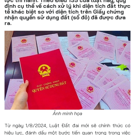
lực thi hành. Theo Điều 135 của luật này, quy
Đồ uống
định cụ thể về cách xử lý khi diện tích đất thực
tế khác biệt so với diện tích trên Giấy chứng
Pháp luật
nhận quyền sử dụng đất (sổ đỏ) đã được đưa
ra.
Khoa giáo
Multimedia
Ảnh minh họa
Từ ngày 1/8/2024, Luật Đất đai mới sẽ chính thức có
hiệu lực, đánh dấu một bước tiến quan trọng trong việc