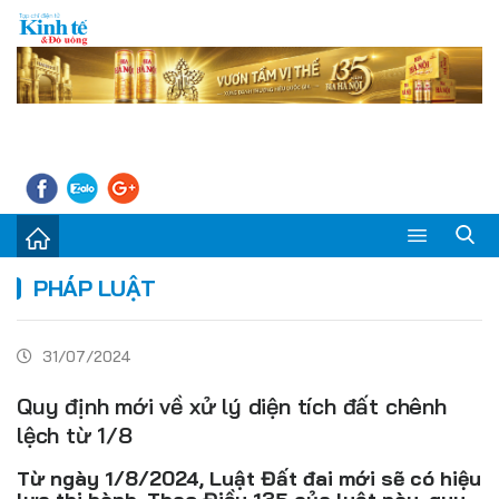
Sự kiện
PHÁP LUẬT
Kinh tế - Tiêu dùng
31/07/2024
Đời sống
Quy định mới về xử lý diện tích đất chênh
Thị trường
lệch từ 1/8
Doanh nghiệp – Doanh nhân
Từ ngày 1/8/2024, Luật Đất đai mới sẽ có hiệu