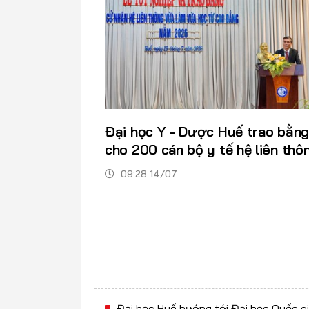
Đại học Y - Dược Huế trao bằng
cho 200 cán bộ y tế hệ liên thô
09:28 14/07
Đại học Huế hướng tới Đại học Quốc gi