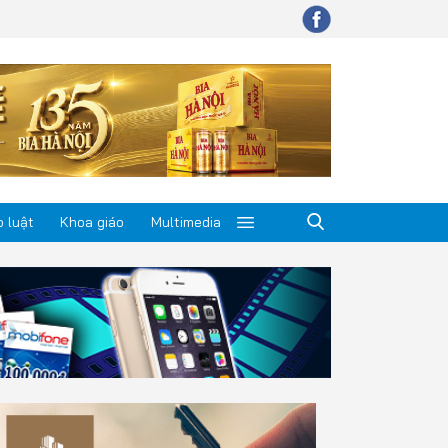
 luật
Khoa giáo
Multimedia
p luật
a giáo
timedia