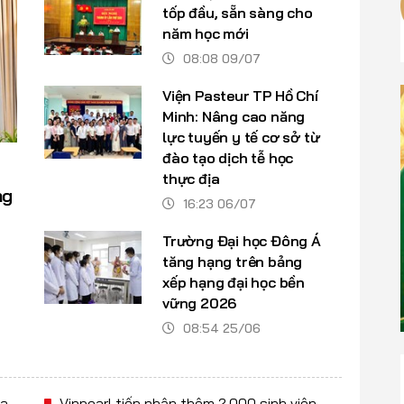
tốp đầu, sẵn sàng cho
năm học mới
08:08 09/07
Viện Pasteur TP Hồ Chí
Minh: Nâng cao năng
lực tuyến y tế cơ sở từ
đào tạo dịch tễ học
thực địa
ng
16:23 06/07
Trường Đại học Đông Á
tăng hạng trên bảng
xếp hạng đại học bền
vững 2026
08:54 25/06
a,
Vinpearl tiếp nhận thêm 2.000 sinh viên