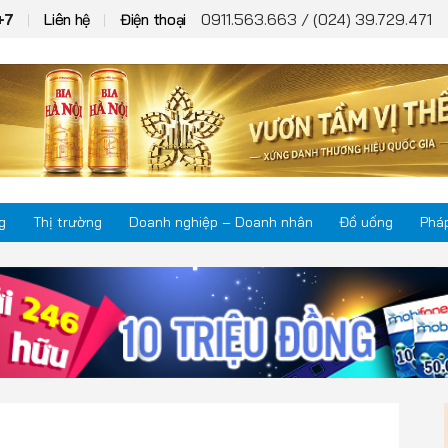
0911.563.663 / (024) 39.729.471
+7
Liên hệ
Điện thoại
g
Thị trường
Doanh nghiệp – Doanh nhân
Đồ uống
Pháp
Thị trường
Phá
Doanh nghiệp – Doanh nhân
Kho
Đồ uống
Mul