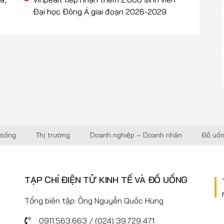
Đại học Đông Á giai đoạn 2026-2029
 sống
Thị trường
Doanh nghiệp – Doanh nhân
Đồ uố
TẠP CHÍ ĐIỆN TỬ KINH TẾ VÀ ĐỒ UỐNG
Tổng biên tập: Ông Nguyễn Quốc Hùng
0911.563.663 / (024) 39.729.471