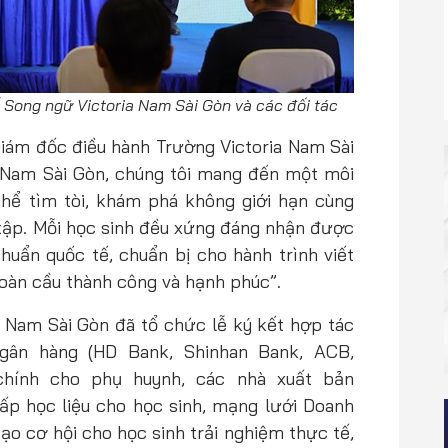
ế Song ngữ Victoria Nam Sài Gòn và các đối tác
iám đốc điều hành Trường Victoria Nam Sài
a Nam Sài Gòn, chúng tôi mang đến một môi
thể tìm tòi, khám phá không giới hạn cùng
ập. Mỗi học sinh đều xứng đáng nhận được
huẩn quốc tế, chuẩn bị cho hành trình viết
toàn cầu thành công và hạnh phúc”.
a Nam Sài Gòn đã tổ chức lễ ký kết hợp tác
Ngân hàng (HD Bank, Shinhan Bank, ACB,
chính cho phụ huynh, các nhà xuất bản
ấp học liệu cho học sinh, mạng lưới Doanh
 tạo cơ hội cho học sinh trải nghiệm thực tế,