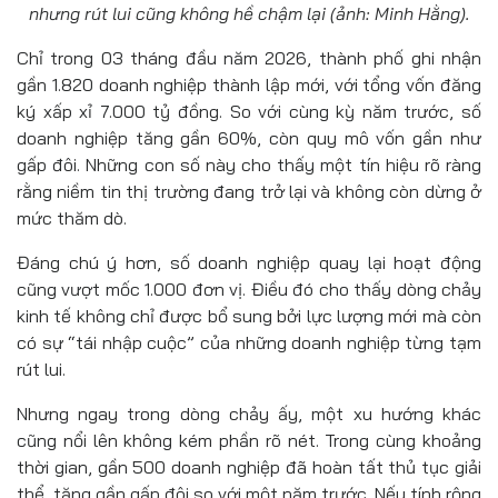
nhưng rút lui cũng không hề chậm lại (ảnh: Minh Hằng).
Chỉ trong 03 tháng đầu năm 2026, thành phố ghi nhận
gần 1.820 doanh nghiệp thành lập mới, với tổng vốn đăng
ký xấp xỉ 7.000 tỷ đồng. So với cùng kỳ năm trước, số
doanh nghiệp tăng gần 60%, còn quy mô vốn gần như
gấp đôi. Những con số này cho thấy một tín hiệu rõ ràng
rằng niềm tin thị trường đang trở lại và không còn dừng ở
mức thăm dò.
Đáng chú ý hơn, số doanh nghiệp quay lại hoạt động
cũng vượt mốc 1.000 đơn vị. Điều đó cho thấy dòng chảy
kinh tế không chỉ được bổ sung bởi lực lượng mới mà còn
có sự “tái nhập cuộc” của những doanh nghiệp từng tạm
rút lui.
Nhưng ngay trong dòng chảy ấy, một xu hướng khác
cũng nổi lên không kém phần rõ nét. Trong cùng khoảng
thời gian, gần 500 doanh nghiệp đã hoàn tất thủ tục giải
thể, tăng gần gấp đôi so với một năm trước. Nếu tính rộng