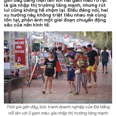
gần đây đang hiện lên với hai gam màu rõ rệt
Đồ uống
là gia nhập thị trường tăng mạnh, nhưng rút
lui cũng không hề chậm lại. Điều đáng nói, hai
Pháp luật
xu hướng này không triệt tiêu nhau mà cùng
tồn tại, phản ánh một giai đoạn chuyển động
sâu của nền kinh tế.
Khoa giáo
Multimedia
Thời gia gần đây, bức tranh doanh nghiệp của Đà Nẵng
nổi lên với 2 gam màu: gia nhập thị trường tăng mạnh