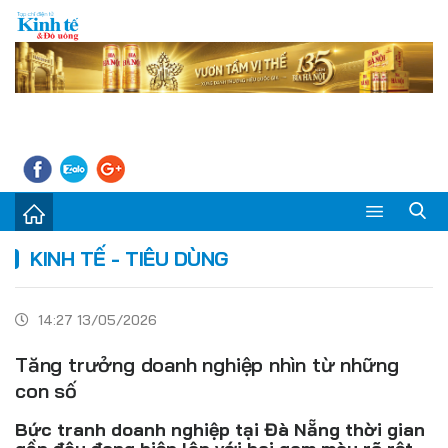
Sự kiện
KINH TẾ - TIÊU DÙNG
Kinh tế - Tiêu dùng
14:27 13/05/2026
Đời sống
Tăng trưởng doanh nghiệp nhìn từ những
Thị trường
con số
Doanh nghiệp – Doanh nhân
Bức tranh doanh nghiệp tại Đà Nẵng thời gian