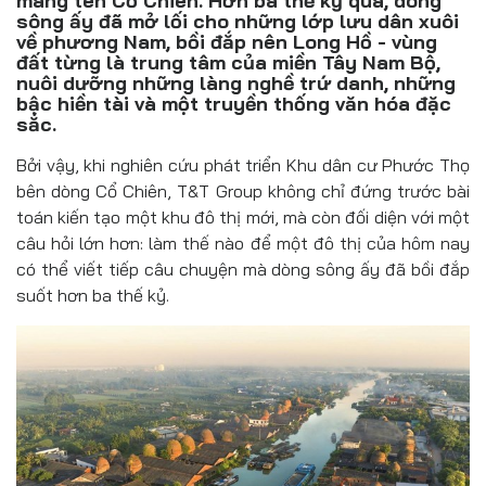
mang tên Cổ Chiên. Hơn ba thế kỷ qua, dòng
Đồ uống
sông ấy đã mở lối cho những lớp lưu dân xuôi
về phương Nam, bồi đắp nên Long Hồ - vùng
Pháp luật
đất từng là trung tâm của miền Tây Nam Bộ,
nuôi dưỡng những làng nghề trứ danh, những
bậc hiền tài và một truyền thống văn hóa đặc
Khoa giáo
sắc.
Multimedia
Bởi vậy, khi nghiên cứu phát triển Khu dân cư Phước Thọ
bên dòng Cổ Chiên, T&T Group không chỉ đứng trước bài
toán kiến tạo một khu đô thị mới, mà còn đối diện với một
câu hỏi lớn hơn: làm thế nào để một đô thị của hôm nay
có thể viết tiếp câu chuyện mà dòng sông ấy đã bồi đắp
suốt hơn ba thế kỷ.