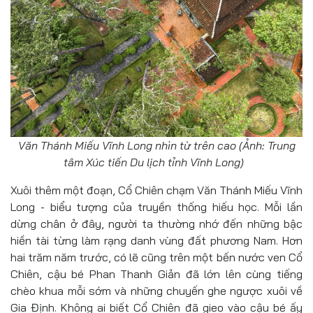
Văn Thánh Miếu Vĩnh Long nhìn từ trên cao (Ảnh: Trung
tâm Xúc tiến Du lịch tỉnh Vĩnh Long)
Xuôi thêm một đoạn, Cổ Chiên chạm Văn Thánh Miếu Vĩnh
Long - biểu tượng của truyền thống hiếu học. Mỗi lần
dừng chân ở đây, người ta thường nhớ đến những bậc
hiền tài từng làm rạng danh vùng đất phương Nam. Hơn
hai trăm năm trước, có lẽ cũng trên một bến nước ven Cổ
Chiên, cậu bé Phan Thanh Giản đã lớn lên cùng tiếng
chèo khua mỗi sớm và những chuyến ghe ngược xuôi về
Gia Định. Không ai biết Cổ Chiên đã gieo vào cậu bé ấy