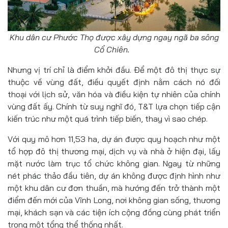
Khu dân cư Phước Thọ được xây dựng ngay ngã ba sông
Cổ Chiên.
Nhưng vị trí chỉ là điểm khởi đầu. Để một đô thị thực sự
thuộc về vùng đất, điều quyết định nằm cách nó đối
thoại với lịch sử, văn hóa và điều kiện tự nhiên của chính
vùng đất ấy. Chính từ suy nghĩ đó, T&T lựa chọn tiếp cận
kiến trúc như một quá trình tiếp biến, thay vì sao chép.
Với quy mô hơn 11,53 ha, dự án được quy hoạch như một
tổ hợp đô thị thương mại, dịch vụ và nhà ở hiện đại, lấy
mặt nước làm trục tổ chức không gian. Ngay từ những
nét phác thảo đầu tiên, dự án không được định hình như
một khu dân cư đơn thuần, mà hướng đến trở thành một
điểm đến mới của Vĩnh Long, nơi không gian sống, thương
mại, khách sạn và các tiện ích cộng đồng cùng phát triển
trong một tổng thể thống nhất.