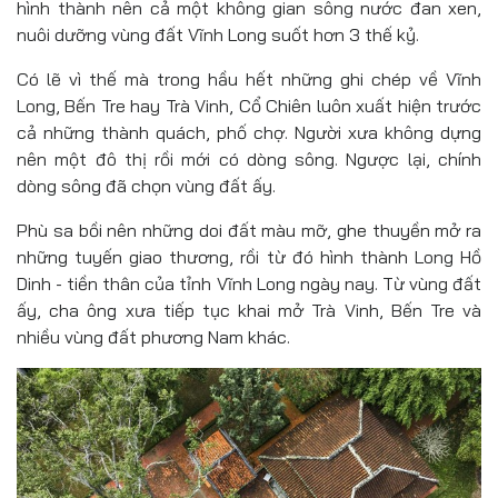
hình thành nên cả một không gian sông nước đan xen,
nuôi dưỡng vùng đất Vĩnh Long suốt hơn 3 thế kỷ.
Có lẽ vì thế mà trong hầu hết những ghi chép về Vĩnh
Long, Bến Tre hay Trà Vinh, Cổ Chiên luôn xuất hiện trước
cả những thành quách, phố chợ. Người xưa không dựng
nên một đô thị rồi mới có dòng sông. Ngược lại, chính
dòng sông đã chọn vùng đất ấy.
Phù sa bồi nên những doi đất màu mỡ, ghe thuyền mở ra
những tuyến giao thương, rồi từ đó hình thành Long Hồ
Dinh - tiền thân của tỉnh Vĩnh Long ngày nay. Từ vùng đất
ấy, cha ông xưa tiếp tục khai mở Trà Vinh, Bến Tre và
nhiều vùng đất phương Nam khác.