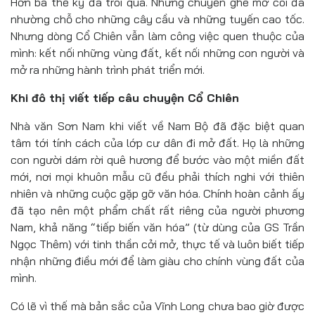
Hơn ba thế kỷ đã trôi qua. Những chuyến ghe mở cõi đã
nhường chỗ cho những cây cầu và những tuyến cao tốc.
Nhưng dòng Cổ Chiên vẫn làm công việc quen thuộc của
mình: kết nối những vùng đất, kết nối những con người và
mở ra những hành trình phát triển mới.
Khi đô thị viết tiếp câu chuyện Cổ Chiên
Nhà văn Sơn Nam khi viết về Nam Bộ đã đặc biệt quan
tâm tới tính cách của lớp cư dân đi mở đất. Họ là những
con người dám rời quê hương để bước vào một miền đất
mới, nơi mọi khuôn mẫu cũ đều phải thích nghi với thiên
nhiên và những cuộc gặp gỡ văn hóa. Chính hoàn cảnh ấy
đã tạo nên một phẩm chất rất riêng của người phương
Nam, khả năng “tiếp biến văn hóa” (từ dùng của GS Trần
Ngọc Thêm) với tinh thần cởi mở, thực tế và luôn biết tiếp
nhận những điều mới để làm giàu cho chính vùng đất của
mình.
Có lẽ vì thế mà bản sắc của Vĩnh Long chưa bao giờ được