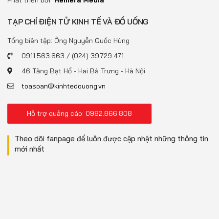
Phát triển bởi
Hemera Media
TẠP CHÍ ĐIỆN TỬ KINH TẾ VÀ ĐỒ UỐNG
Tổng biên tập: Ông Nguyễn Quốc Hùng
0911.563.663 / (024) 39.729.471
46 Tăng Bạt Hổ - Hai Bà Trưng - Hà Nội
toasoan@kinhtedouong.vn
Hỗ trợ quảng cáo: 0982.866.808
Theo dõi fanpage để luôn được cập nhật những thông tin
mới nhất