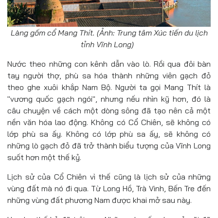
Làng gốm cổ Mang Thít. (Ảnh: Trung tâm Xúc tiến du lịch
tỉnh Vĩnh Long)
Nước theo những con kênh dẫn vào lò. Rồi qua đôi bàn
tay người thợ, phù sa hóa thành những viên gạch đỏ
theo ghe xuôi khắp Nam Bộ. Người ta gọi Mang Thít là
"vương quốc gạch ngói", nhưng nếu nhìn kỹ hơn, đó là
câu chuyện về cách một dòng sông đã tạo nên cả một
nền văn hóa lao động. Không có Cổ Chiên, sẽ không có
lớp phù sa ấy. Không có lớp phù sa ấy, sẽ không có
những lò gạch đỏ đã trở thành biểu tượng của Vĩnh Long
suốt hơn một thế kỷ.
Lịch sử của Cổ Chiên vì thế cũng là lịch sử của những
vùng đất mà nó đi qua. Từ Long Hồ, Trà Vinh, Bến Tre đến
những vùng đất phương Nam được khai mở sau này.