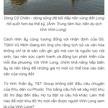
Dòng Cổ Chiên - dòng sông đã bồi đắp nên vùng đất Long
Hồ suốt hơn ba thế kỷ. (Ảnh: Trung tâm Xúc tiến du lịch
tỉnh Vĩnh Long)
Cách nhìn ấy cũng tương đồng với nhận định của GS.
TSKH Vũ Minh Giang khi ông cho rằng lịch sử và văn hóa
không chỉ là di sản cần gìn giữ mà còn là nguồn lực nội
sinh, tạo nên sức cạnh tranh và động lực phát triển của
mỗi địa phương. Với Vĩnh Long, chính khả năng tiếp biến
ấy là nền tảng để những giá trị mới có thể hòa vào bản
sắc của vùng đất.
Từ tinh thần ấy, T&T Group không bắt đầu câu chuyện
của Khu dân cư Phước Thọ bằng câu hỏi sẽ xây một khu
đô thị đẹp đến đâu. Họ tự đặt ra câu hỏi khác: Làm thế
nào để một khu đô thị mới vẫn được người Vĩnh Long xem
là của Vĩnh Long?