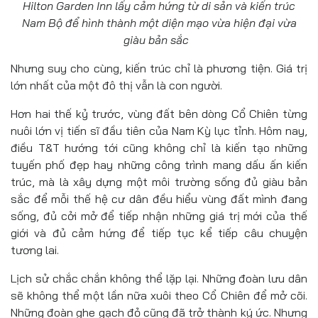
Hilton Garden Inn lấy cảm hứng từ di sản và kiến trúc
Nam Bộ để hình thành một diện mạo vừa hiện đại vừa
giàu bản sắc
Nhưng suy cho cùng, kiến trúc chỉ là phương tiện. Giá trị
lớn nhất của một đô thị vẫn là con người.
Hơn hai thế kỷ trước, vùng đất bên dòng Cổ Chiên từng
nuôi lớn vị tiến sĩ đầu tiên của Nam Kỳ lục tỉnh. Hôm nay,
điều T&T hướng tới cũng không chỉ là kiến tạo những
tuyến phố đẹp hay những công trình mang dấu ấn kiến
trúc, mà là xây dựng một môi trường sống đủ giàu bản
sắc để mỗi thế hệ cư dân đều hiểu vùng đất mình đang
sống, đủ cởi mở để tiếp nhận những giá trị mới của thế
giới và đủ cảm hứng để tiếp tục kể tiếp câu chuyện
tương lai.
Lịch sử chắc chắn không thể lặp lại. Những đoàn lưu dân
sẽ không thể một lần nữa xuôi theo Cổ Chiên để mở cõi.
Những đoàn ghe gạch đỏ cũng đã trở thành ký ức. Nhưng