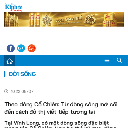
Sự kiện
ĐỜI SỐNG
Kinh tế - Tiêu dùng
10:22 08/07
Đời sống
Theo dòng Cổ Chiên: Từ dòng sông mở cõi
Thị trường
đến cách đô thị viết tiếp tương lai
Doanh nghiệp – Doanh nhân
Tại Vĩnh Long, có một dòng sông đặc biệt