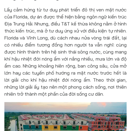
Lấy cảm hứng từ tư duy phát triển đô thị ven mặt nước
của Florida, dự án được thể hiện bằng ngôn ngữ kiến trúc
Địa Trung Hải. Nhưng, điều T&T kế thừa không nằm ở hình
thức kiến trúc, mà ở tư duy ứng xử với điều kiện tự nhiên.
Florida và Vĩnh Long, dù cách nhau nửa vòng trái đất, lại
có nhiều điểm tương đồng hơn người ta vẫn nghĩ: cùng
được hình thành trên hệ sinh thái sông nước, cùng mang
khí hậu nhiệt đới nóng ẩm với nắng nhiều, mưa lớn và độ
ẩm cao. Những khoảng hiên rộng, ban công sâu, cửa mở
lớn hay các tuyến phố hướng ra mặt nước trước hết là
lời giải cho khí hậu nhiệt đới nóng ẩm. Theo thời gian,
những lời giải ấy tạo nên một phong cách sống, nơi thiên
nhiên trở thành một phần của đời sống cư dân.