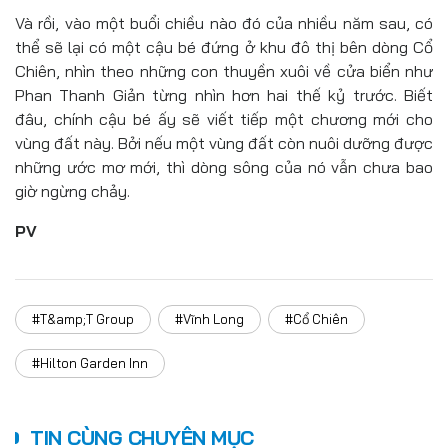
Và rồi, vào một buổi chiều nào đó của nhiều năm sau, có
thể sẽ lại có một cậu bé đứng ở khu đô thị bên dòng Cổ
Chiên, nhìn theo những con thuyền xuôi về cửa biển như
Phan Thanh Giản từng nhìn hơn hai thế kỷ trước. Biết
đâu, chính cậu bé ấy sẽ viết tiếp một chương mới cho
vùng đất này. Bởi nếu một vùng đất còn nuôi dưỡng được
những ước mơ mới, thì dòng sông của nó vẫn chưa bao
giờ ngừng chảy.
PV
#T&amp;T Group
#Vĩnh Long
#Cổ Chiên
#Hilton Garden Inn
TIN CÙNG CHUYÊN MỤC