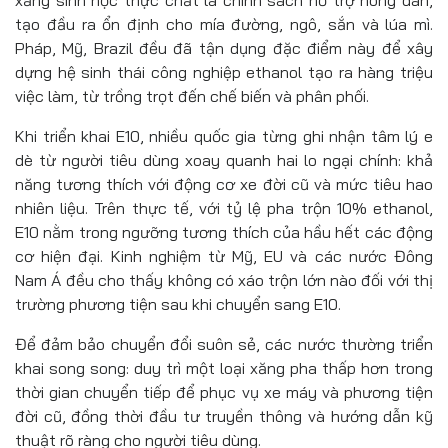
xăng sinh học thực chất là chính sách hỗ trợ nông dân,
tạo đầu ra ổn định cho mía đường, ngô, sắn và lúa mì.
Pháp, Mỹ, Brazil đều đã tận dụng đặc điểm này để xây
dựng hệ sinh thái công nghiệp ethanol tạo ra hàng triệu
việc làm, từ trồng trọt đến chế biến và phân phối.
Khi triển khai E10, nhiều quốc gia từng ghi nhận tâm lý e
dè từ người tiêu dùng xoay quanh hai lo ngại chính: khả
năng tương thích với động cơ xe đời cũ và mức tiêu hao
nhiên liệu. Trên thực tế, với tỷ lệ pha trộn 10% ethanol,
E10 nằm trong ngưỡng tương thích của hầu hết các động
cơ hiện đại. Kinh nghiệm từ Mỹ, EU và các nước Đông
Nam Á đều cho thấy không có xáo trộn lớn nào đối với thị
trường phương tiện sau khi chuyển sang E10.
Để đảm bảo chuyển đổi suôn sẻ, các nước thường triển
khai song song: duy trì một loại xăng pha thấp hơn trong
thời gian chuyển tiếp để phục vụ xe máy và phương tiện
đời cũ, đồng thời đầu tư truyền thông và hướng dẫn kỹ
thuật rõ ràng cho người tiêu dùng.