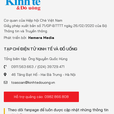
Cơ quan của Hiệp hội Chè Việt Nam
Giấy phép xuất bản số 71/GP-BTTTT ngày 26/02/2020 của Bộ
Thông tin và Truyền thông.
Phát triển bởi
Hemera Media
TẠP CHÍ ĐIỆN TỬ KINH TẾ VÀ ĐỒ UỐNG
Tổng biên tập: Ông Nguyễn Quốc Hùng
0911.563.663 / (024) 39.729.471
46 Tăng Bạt Hổ - Hai Bà Trưng - Hà Nội
toasoan@kinhtedouong.vn
Hỗ trợ quảng cáo: 0982.866.808
Theo dõi fanpage để luôn được cập nhật những thông tin