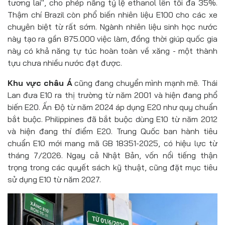
tương lai", cho phép nâng tỷ lệ ethanol lên tối đa 35%.
Thậm chí Brazil còn phổ biến nhiên liệu E100 cho các xe
chuyên biệt từ rất sớm. Ngành nhiên liệu sinh học nước
này tạo ra gần 875.000 việc làm, đồng thời giúp quốc gia
này có khả năng tự túc hoàn toàn về xăng - một thành
tựu chưa nhiều nước đạt được.
Khu vực châu Á
cũng đang chuyển mình mạnh mẽ. Thái
Lan đưa E10 ra thị trường từ năm 2001 và hiện đang phổ
biến E20. Ấn Độ từ năm 2024 áp dụng E20 như quy chuẩn
bắt buộc. Philippines đã bắt buộc dùng E10 từ năm 2012
và hiện đang thí điểm E20. Trung Quốc ban hành tiêu
chuẩn E10 mới mang mã GB 18351-2025, có hiệu lực từ
tháng 7/2026. Ngay cả Nhật Bản, vốn nổi tiếng thận
trọng trong các quyết sách kỹ thuật, cũng đặt mục tiêu
sử dụng E10 từ năm 2027.