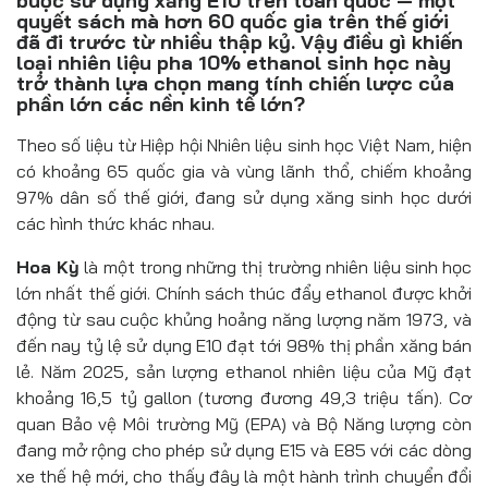
buộc sử dụng xăng E10 trên toàn quốc — một
Đồ uống
quyết sách mà hơn 60 quốc gia trên thế giới
đã đi trước từ nhiều thập kỷ. Vậy điều gì khiến
Pháp luật
loại nhiên liệu pha 10% ethanol sinh học này
trở thành lựa chọn mang tính chiến lược của
phần lớn các nền kinh tế lớn?
Khoa giáo
Theo số liệu từ Hiệp hội Nhiên liệu sinh học Việt Nam, hiện
Multimedia
có khoảng 65 quốc gia và vùng lãnh thổ, chiếm khoảng
97% dân số thế giới, đang sử dụng xăng sinh học dưới
các hình thức khác nhau.
Hoa Kỳ
là một trong những thị trường nhiên liệu sinh học
lớn nhất thế giới. Chính sách thúc đẩy ethanol được khởi
động từ sau cuộc khủng hoảng năng lượng năm 1973, và
đến nay tỷ lệ sử dụng E10 đạt tới 98% thị phần xăng bán
lẻ. Năm 2025, sản lượng ethanol nhiên liệu của Mỹ đạt
khoảng 16,5 tỷ gallon (tương đương 49,3 triệu tấn). Cơ
quan Bảo vệ Môi trường Mỹ (EPA) và Bộ Năng lượng còn
đang mở rộng cho phép sử dụng E15 và E85 với các dòng
xe thế hệ mới, cho thấy đây là một hành trình chuyển đổi