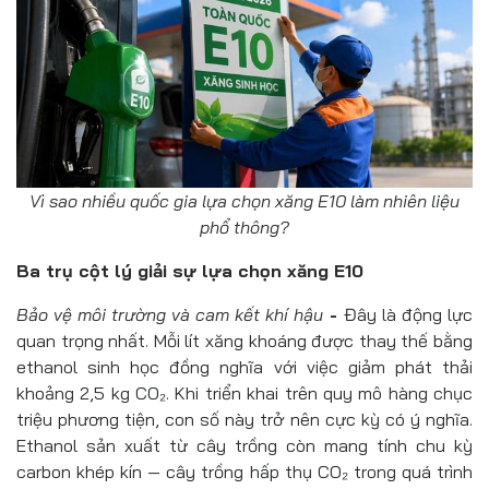
Vì sao nhiều quốc gia lựa chọn xăng E10 làm nhiên liệu
phổ thông?
Ba trụ cột lý giải sự lựa chọn xăng E10
Bảo vệ môi trường và cam kết khí hậu
-
Đây là động lực
quan trọng nhất. Mỗi lít xăng khoáng được thay thế bằng
ethanol sinh học đồng nghĩa với việc giảm phát thải
khoảng 2,5 kg CO₂. Khi triển khai trên quy mô hàng chục
triệu phương tiện, con số này trở nên cực kỳ có ý nghĩa.
Ethanol sản xuất từ cây trồng còn mang tính chu kỳ
carbon khép kín — cây trồng hấp thụ CO₂ trong quá trình