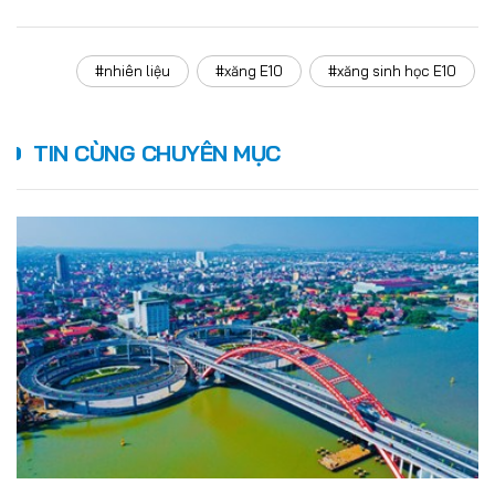
#nhiên liệu
#xăng E10
#xăng sinh học E10
TIN CÙNG CHUYÊN MỤC