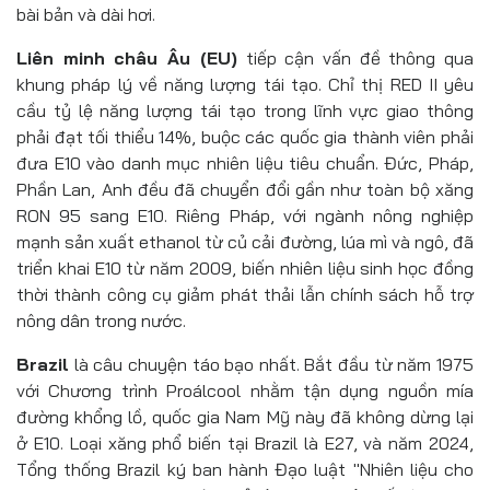
bài bản và dài hơi.
Liên minh châu Âu (EU)
tiếp cận vấn đề thông qua
khung pháp lý về năng lượng tái tạo. Chỉ thị RED II yêu
cầu tỷ lệ năng lượng tái tạo trong lĩnh vực giao thông
phải đạt tối thiểu 14%, buộc các quốc gia thành viên phải
đưa E10 vào danh mục nhiên liệu tiêu chuẩn. Đức, Pháp,
Phần Lan, Anh đều đã chuyển đổi gần như toàn bộ xăng
RON 95 sang E10. Riêng Pháp, với ngành nông nghiệp
mạnh sản xuất ethanol từ củ cải đường, lúa mì và ngô, đã
triển khai E10 từ năm 2009, biến nhiên liệu sinh học đồng
thời thành công cụ giảm phát thải lẫn chính sách hỗ trợ
nông dân trong nước.
Brazil
là câu chuyện táo bạo nhất. Bắt đầu từ năm 1975
với Chương trình Proálcool nhằm tận dụng nguồn mía
đường khổng lồ, quốc gia Nam Mỹ này đã không dừng lại
ở E10. Loại xăng phổ biến tại Brazil là E27, và năm 2024,
Tổng thống Brazil ký ban hành Đạo luật "Nhiên liệu cho