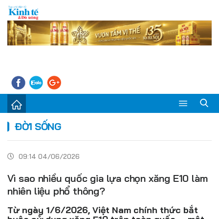
Sự kiện
ĐỜI SỐNG
Kinh tế - Tiêu dùng
09:14 04/06/2026
Đời sống
Vì sao nhiều quốc gia lựa chọn xăng E10 làm
Thị trường
nhiên liệu phổ thông?
Doanh nghiệp – Doanh nhân
Từ ngày 1/6/2026, Việt Nam chính thức bắt