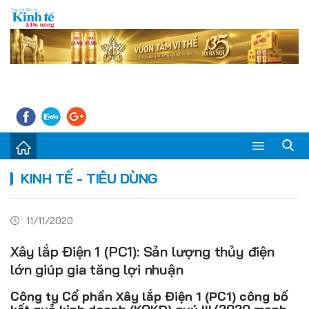
Sự kiện
KINH TẾ - TIÊU DÙNG
Kinh tế - Tiêu dùng
11/11/2020
Đời sống
Xây lắp Điện 1 (PC1): Sản lượng thủy điện
Thị trường
lớn giúp gia tăng lợi nhuận
Doanh nghiệp – Doanh nhân
Công ty Cổ phần Xây lắp Điện 1 (PC1) công bố