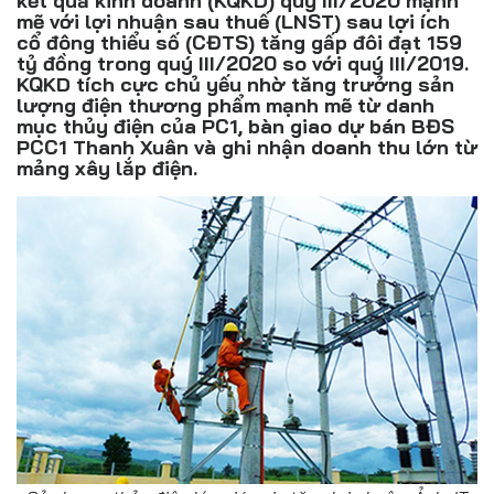
kết quả kinh doanh (KQKD) quý III/2020 mạnh
Đồ uống
mẽ với lợi nhuận sau thuế (LNST) sau lợi ích
cổ đông thiểu số (CĐTS) tăng gấp đôi đạt 159
Pháp luật
tỷ đồng trong quý III/2020 so với quý III/2019.
KQKD tích cực chủ yếu nhờ tăng trưởng sản
lượng điện thương phẩm mạnh mẽ từ danh
Khoa giáo
mục thủy điện của PC1, bàn giao dự bán BĐS
PCC1 Thanh Xuân và ghi nhận doanh thu lớn từ
Multimedia
mảng xây lắp điện.