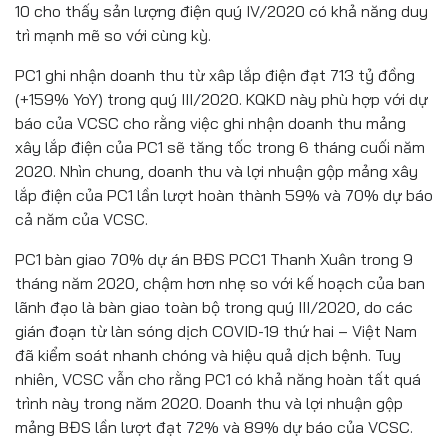
10 cho thấy sản lượng điện quý IV/2020 có khả năng duy
trì mạnh mẽ so với cùng kỳ.
PC1 ghi nhận doanh thu từ xâp lắp điện đạt 713 tỷ đồng
(+159% YoY) trong quý III/2020. KQKD này phù hợp với dự
báo của VCSC cho rằng việc ghi nhận doanh thu mảng
xây lắp điện của PC1 sẽ tăng tốc trong 6 tháng cuối năm
2020. Nhìn chung, doanh thu và lợi nhuận gộp mảng xây
lắp điện của PC1 lần lượt hoàn thành 59% và 70% dự báo
cả năm của VCSC.
PC1 bàn giao 70% dự án BĐS PCC1 Thanh Xuân trong 9
tháng năm 2020, chậm hơn nhẹ so với kế hoạch của ban
lãnh đạo là bàn giao toàn bộ trong quý III/2020, do các
gián đoạn từ làn sóng dịch COVID-19 thứ hai – Việt Nam
đã kiểm soát nhanh chóng và hiệu quả dịch bệnh. Tuy
nhiên, VCSC vẫn cho rằng PC1 có khả năng hoàn tất quá
trình này trong năm 2020. Doanh thu và lợi nhuận gộp
mảng BĐS lần lượt đạt 72% và 89% dự báo của VCSC.