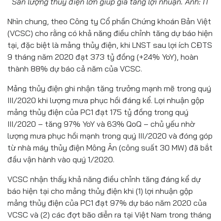
Sản lượng thủy điện lớn giúp gia tăng lợi nhuận. Ảnh: IT
Nhìn chung, theo Công ty Cổ phần Chứng khoán Bản Việt
(VCSC) cho rằng có khả năng điều chỉnh tăng dự báo hiện
tại, đặc biệt là mảng thủy điện, khi LNST sau lợi ích CĐTS
9 tháng năm 2020 đạt 373 tỷ đồng (+24% YoY), hoàn
thành 88% dự báo cả năm của VCSC.
Mảng thủy điện ghi nhận tăng trưởng mạnh mẽ trong quý
III/2020 khi lượng mưa phục hồi đáng kể. Lợi nhuận gộp
mảng thủy điện của PC1 đạt 175 tỷ đồng trong quý
III/2020 – tăng 97% YoY và 63% QoQ – chủ yếu nhờ
lượng mưa phục hồi mạnh trong quý III/2020 và đóng góp
từ nhà máy thủy điện Mông Ân (công suất 30 MW) đã bắt
đầu vận hành vào quý 1/2020.
VCSC nhận thấy khả năng điều chỉnh tăng đáng kể dự
báo hiện tại cho mảng thủy điện khi (1) lợi nhuận gộp
mảng thủy điện của PC1 đạt 97% dự báo năm 2020 của
VCSC và (2) các đợt bão diễn ra tại Việt Nam trong tháng