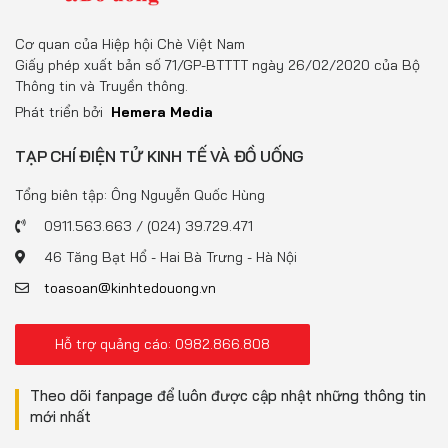
Cơ quan của Hiệp hội Chè Việt Nam
Giấy phép xuất bản số 71/GP-BTTTT ngày 26/02/2020 của Bộ
Thông tin và Truyền thông.
Phát triển bởi
Hemera Media
TẠP CHÍ ĐIỆN TỬ KINH TẾ VÀ ĐỒ UỐNG
Tổng biên tập: Ông Nguyễn Quốc Hùng
0911.563.663 / (024) 39.729.471
46 Tăng Bạt Hổ - Hai Bà Trưng - Hà Nội
toasoan@kinhtedouong.vn
Hỗ trợ quảng cáo: 0982.866.808
Theo dõi fanpage để luôn được cập nhật những thông tin
mới nhất