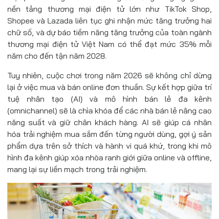
nền tảng thương mại điện tử lớn như TikTok Shop,
Shopee và Lazada liên tục ghi nhận mức tăng trưởng hai
chữ số, và dự báo tiềm năng tăng trưởng của toàn ngành
thương mại điện tử Việt Nam có thể đạt mức 35% mỗi
năm cho đến tận năm 2028.
Tuy nhiên, cuộc chơi trong năm 2026 sẽ không chỉ dừng
lại ở việc mua và bán online đơn thuần. Sự kết hợp giữa trí
tuệ nhân tạo (AI) và mô hình bán lẻ đa kênh
(omnichannel) sẽ là chìa khóa để các nhà bán lẻ nâng cao
năng suất và giữ chân khách hàng. AI sẽ giúp cá nhân
hóa trải nghiệm mua sắm đến từng người dùng, gợi ý sản
phẩm dựa trên sở thích và hành vi quá khứ, trong khi mô
hình đa kênh giúp xóa nhòa ranh giới giữa online và offline,
mang lại sự liền mạch trong trải nghiệm.