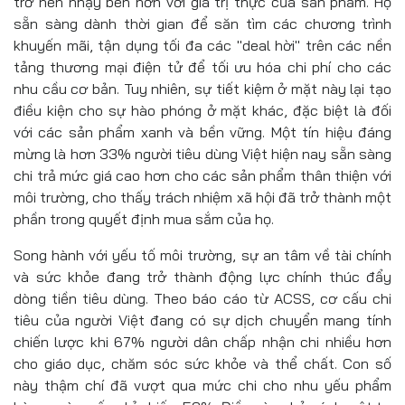
trở nên nhạy bén hơn với giá trị thực của sản phẩm. Họ
sẵn sàng dành thời gian để săn tìm các chương trình
khuyến mãi, tận dụng tối đa các "deal hời" trên các nền
tảng thương mại điện tử để tối ưu hóa chi phí cho các
nhu cầu cơ bản. Tuy nhiên, sự tiết kiệm ở mặt này lại tạo
điều kiện cho sự hào phóng ở mặt khác, đặc biệt là đối
với các sản phẩm xanh và bền vững. Một tín hiệu đáng
mừng là hơn 33% người tiêu dùng Việt hiện nay sẵn sàng
chi trả mức giá cao hơn cho các sản phẩm thân thiện với
môi trường, cho thấy trách nhiệm xã hội đã trở thành một
phần trong quyết định mua sắm của họ.
Song hành với yếu tố môi trường, sự an tâm về tài chính
và sức khỏe đang trở thành động lực chính thúc đẩy
dòng tiền tiêu dùng. Theo báo cáo từ ACSS, cơ cấu chi
tiêu của người Việt đang có sự dịch chuyển mang tính
chiến lược khi 67% người dân chấp nhận chi nhiều hơn
cho giáo dục, chăm sóc sức khỏe và thể chất. Con số
này thậm chí đã vượt qua mức chi cho nhu yếu phẩm