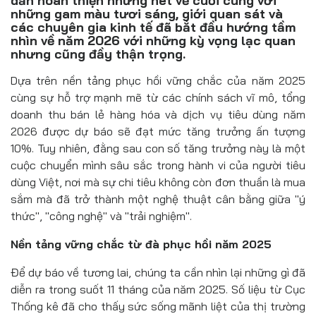
dần hoàn thiện những nét vẽ cuối cùng với
Đồ uống
những gam màu tươi sáng, giới quan sát và
các chuyên gia kinh tế đã bắt đầu hướng tầm
Pháp luật
nhìn về năm 2026 với những kỳ vọng lạc quan
nhưng cũng đầy thận trọng.
Khoa giáo
Dựa trên nền tảng phục hồi vững chắc của năm 2025
cùng sự hỗ trợ mạnh mẽ từ các chính sách vĩ mô, tổng
Multimedia
doanh thu bán lẻ hàng hóa và dịch vụ tiêu dùng năm
2026 được dự báo sẽ đạt mức tăng trưởng ấn tượng
10%. Tuy nhiên, đằng sau con số tăng trưởng này là một
cuộc chuyển mình sâu sắc trong hành vi của người tiêu
dùng Việt, nơi mà sự chi tiêu không còn đơn thuần là mua
sắm mà đã trở thành một nghệ thuật cân bằng giữa "ý
thức", "công nghệ" và "trải nghiệm".
Nền tảng vững chắc từ đà phục hồi năm 2025
Để dự báo về tương lai, chúng ta cần nhìn lại những gì đã
diễn ra trong suốt 11 tháng của năm 2025. Số liệu từ Cục
Thống kê đã cho thấy sức sống mãnh liệt của thị trường