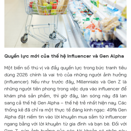
Quyền lực mới của thế hệ Influencer và Gen Alpha
Một biến số thú vị và đầy quyền lực trong bức tranh tiêu
dùng 2026 chính là vai trò của những người ảnh hưởng
(influencer). Nếu như trước đây, Millennials và Gen Z là
những người tiên phong trong việc dựa vào influencer để
khám phá sản phẩm, thì giờ đây, làn sóng này đã lan
sang cả thế hệ Gen Alpha – thế hệ trẻ nhất hiện nay. Các
thống kê đã chỉ ra một thực tế đáng kinh ngạc: 49% Gen
Alpha đặt niềm tin vào lời khuyên mua sắm từ influencer
ngang bằng với lời khuyên từ gia đình và bạn bè. Đối với
Gen Z, sức ảnh hưởng của các tài khoản cá nhân này