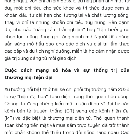
hàng ngày, vốn chỉ chiếm 53%. Điều này phản ánh một tư
duy mới: chi tiêu cho sức khỏe và tri thức được xem là
khoản đầu tư dài hạn cho tương lai và chất lượng sống,
thay vì chỉ là những khoản chi tiêu tùy hứng. Bên cạnh
đó, nhu cầu "nâng tầm trải nghiệm" hay "tận hưởng có
chọn lọc" cũng đang gia tăng mạnh mẽ. Người tiêu dùng
sẵn sàng mở hầu bao cho các dịch vụ giải trí, ẩm thực
cao cấp và du lịch nghỉ dưỡng, miễn là họ cảm nhận được
giá trị xứng đáng từ mỗi giao dịch.
Cuộc cách mạng số hóa và sự thống trị của
thương mại hiện đại
Xu hướng nổi bật thứ hai sẽ chi phối thị trường năm 2026
là sự "hiện đại hóa" toàn diện trong thói quen tiêu dùng.
Chúng ta đang chứng kiến một cuộc di cư vĩ đại từ các
kênh bán lẻ truyền thống (GT) sang các kênh hiện đại
(MT) và đặc biệt là thương mại điện tử. Thói quen thanh
toán không tiền mặt và mua sắm trực tuyến đã trở thành
một phần không thể thiếu trong đời sống hàng ngày. Các