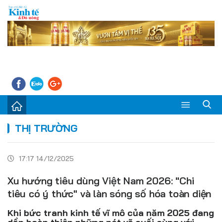
Sự kiện
THỊ TRƯỜNG
Kinh tế - Tiêu dùng
17:17 14/12/2025
Đời sống
Xu hướng tiêu dùng Việt Nam 2026: "Chi
Thị trường
tiêu có ý thức" và làn sóng số hóa toàn diện
Doanh nghiệp – Doanh nhân
Khi bức tranh kinh tế vĩ mô của năm 2025 đang