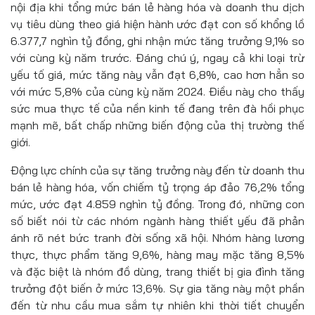
nội địa khi tổng mức bán lẻ hàng hóa và doanh thu dịch
vụ tiêu dùng theo giá hiện hành ước đạt con số khổng lồ
6.377,7 nghìn tỷ đồng, ghi nhận mức tăng trưởng 9,1% so
với cùng kỳ năm trước. Đáng chú ý, ngay cả khi loại trừ
yếu tố giá, mức tăng này vẫn đạt 6,8%, cao hơn hẳn so
với mức 5,8% của cùng kỳ năm 2024. Điều này cho thấy
sức mua thực tế của nền kinh tế đang trên đà hồi phục
mạnh mẽ, bất chấp những biến động của thị trường thế
giới.
Động lực chính của sự tăng trưởng này đến từ doanh thu
bán lẻ hàng hóa, vốn chiếm tỷ trọng áp đảo 76,2% tổng
mức, ước đạt 4.859 nghìn tỷ đồng. Trong đó, những con
số biết nói từ các nhóm ngành hàng thiết yếu đã phản
ánh rõ nét bức tranh đời sống xã hội. Nhóm hàng lương
thực, thực phẩm tăng 9,6%, hàng may mặc tăng 8,5%
và đặc biệt là nhóm đồ dùng, trang thiết bị gia đình tăng
trưởng đột biến ở mức 13,6%. Sự gia tăng này một phần
đến từ nhu cầu mua sắm tự nhiên khi thời tiết chuyển