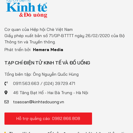
Cơ quan của Hiệp hội Chè Việt Nam
Giấy phép xuất bản số 71/GP-BTTTT ngày 26/02/2020 của Bộ
Thông tin và Truyền thông.
Phát triển bởi
Hemera Media
TẠP CHÍ ĐIỆN TỬ KINH TẾ VÀ ĐỒ UỐNG
Tổng biên tập: Ông Nguyễn Quốc Hùng
0911.563.663 / (024) 39.729.471
46 Tăng Bạt Hổ - Hai Bà Trưng - Hà Nội
toasoan@kinhtedouong.vn
Hỗ trợ quảng cáo: 0982.866.808