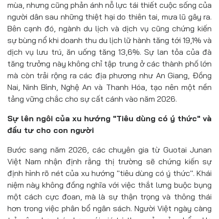
mùa, nhưng cũng phản ánh nỗ lực tái thiết cuộc sống của
người dân sau những thiệt hại do thiên tai, mưa lũ gây ra.
Bên cạnh đó, ngành du lịch và dịch vụ cũng chứng kiến
sự bùng nổ khi doanh thu du lịch lữ hành tăng tới 19,1% và
dịch vụ lưu trú, ăn uống tăng 13,6%. Sự lan tỏa của đà
tăng trưởng này không chỉ tập trung ở các thành phố lớn
mà còn trải rộng ra các địa phương như An Giang, Đồng
Nai, Ninh Bình, Nghệ An và Thanh Hóa, tạo nên một nền
tảng vững chắc cho sự cất cánh vào năm 2026.
Sự lên ngôi của xu hướng "Tiêu dùng có ý thức" và
đầu tư cho con người
Bước sang năm 2026, các chuyên gia từ Guotai Junan
Việt Nam nhận định rằng thị trường sẽ chứng kiến sự
định hình rõ nét của xu hướng "tiêu dùng có ý thức". Khái
niệm này không đồng nghĩa với việc thắt lưng buộc bụng
một cách cực đoan, mà là sự thận trọng và thông thái
hơn trong việc phân bổ ngân sách. Người Việt ngày càng