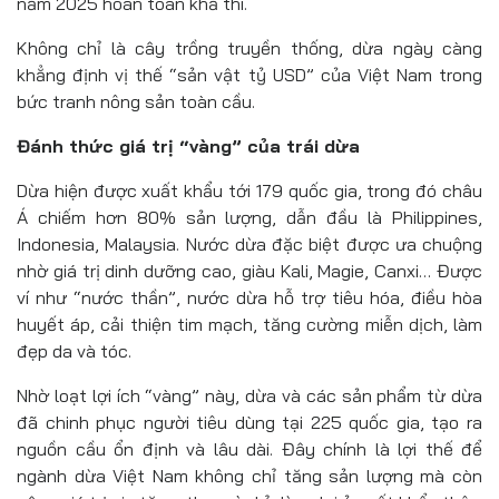
năm 2025 hoàn toàn khả thi.
Không chỉ là cây trồng truyền thống, dừa ngày càng
khẳng định vị thế “sản vật tỷ USD” của Việt Nam trong
bức tranh nông sản toàn cầu.
Đánh thức giá trị “vàng” của trái dừa
Dừa hiện được xuất khẩu tới 179 quốc gia, trong đó châu
Á chiếm hơn 80% sản lượng, dẫn đầu là Philippines,
Indonesia, Malaysia. Nước dừa đặc biệt được ưa chuộng
nhờ giá trị dinh dưỡng cao, giàu Kali, Magie, Canxi… Được
ví như “nước thần”, nước dừa hỗ trợ tiêu hóa, điều hòa
huyết áp, cải thiện tim mạch, tăng cường miễn dịch, làm
đẹp da và tóc.
Nhờ loạt lợi ích “vàng” này, dừa và các sản phẩm từ dừa
đã chinh phục người tiêu dùng tại 225 quốc gia, tạo ra
nguồn cầu ổn định và lâu dài. Đây chính là lợi thế để
ngành dừa Việt Nam không chỉ tăng sản lượng mà còn