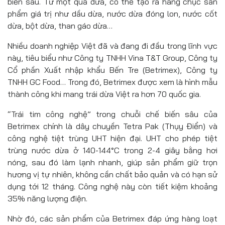
biến sâu. Từ một quả dừa, có thể tạo ra hàng chục sản
phẩm giá trị như dầu dừa, nước dừa đóng lon, nước cốt
dừa, bột dừa, than gáo dừa…
Nhiều doanh nghiệp Việt đã và đang đi đầu trong lĩnh vực
này, tiêu biểu như Công ty TNHH Vina T&T Group, Công ty
Cổ phần Xuất nhập khẩu Bến Tre (Betrimex), Công ty
TNHH GC Food… Trong đó, Betrimex được xem là hình mẫu
thành công khi mang trái dừa Việt ra hơn 70 quốc gia.
“Trái tim công nghệ” trong chuỗi chế biến sâu của
Betrimex chính là dây chuyền Tetra Pak (Thụy Điển) và
công nghệ tiệt trùng UHT hiện đại. UHT cho phép tiệt
trùng nước dừa ở 140-144°C trong 2-4 giây bằng hơi
nóng, sau đó làm lạnh nhanh, giúp sản phẩm giữ trọn
hương vị tự nhiên, không cần chất bảo quản và có hạn sử
dụng tới 12 tháng. Công nghệ này còn tiết kiệm khoảng
35% năng lượng điện.
Nhờ đó, các sản phẩm của Betrimex đáp ứng hàng loạt