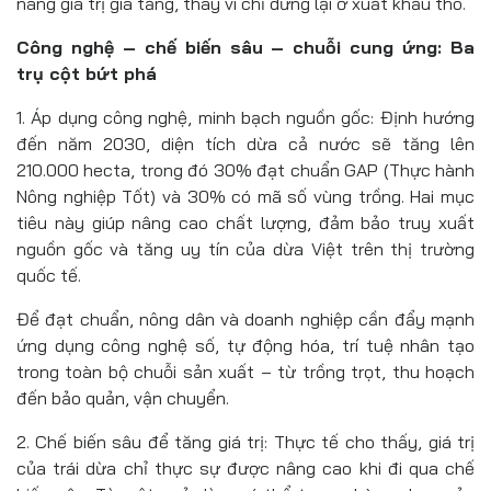
nâng giá trị gia tăng, thay vì chỉ dừng lại ở xuất khẩu thô.
Công nghệ – chế biến sâu – chuỗi cung ứng: Ba
trụ cột bứt phá
1. Áp dụng công nghệ, minh bạch nguồn gốc: Định hướng
đến năm 2030, diện tích dừa cả nước sẽ tăng lên
210.000 hecta, trong đó 30% đạt chuẩn GAP (Thực hành
Nông nghiệp Tốt) và 30% có mã số vùng trồng. Hai mục
tiêu này giúp nâng cao chất lượng, đảm bảo truy xuất
nguồn gốc và tăng uy tín của dừa Việt trên thị trường
quốc tế.
Để đạt chuẩn, nông dân và doanh nghiệp cần đẩy mạnh
ứng dụng công nghệ số, tự động hóa, trí tuệ nhân tạo
trong toàn bộ chuỗi sản xuất – từ trồng trọt, thu hoạch
đến bảo quản, vận chuyển.
2. Chế biến sâu để tăng giá trị: Thực tế cho thấy, giá trị
của trái dừa chỉ thực sự được nâng cao khi đi qua chế