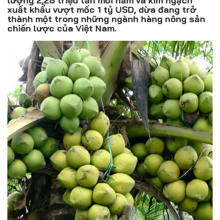
lượng 2,28 triệu tấn mỗi năm và kim ngạch
Đồ uống
xuất khẩu vượt mốc 1 tỷ USD, dừa đang trở
thành một trong những ngành hàng nông sản
Pháp luật
chiến lược của Việt Nam.
Khoa giáo
Multimedia