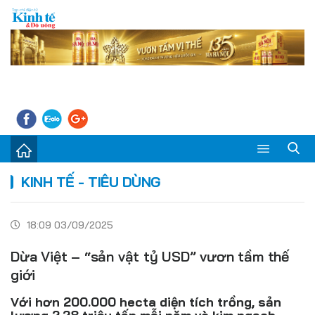
Sự kiện
KINH TẾ - TIÊU DÙNG
Kinh tế - Tiêu dùng
18:09 03/09/2025
Đời sống
Dừa Việt – “sản vật tỷ USD” vươn tầm thế
Thị trường
giới
Doanh nghiệp – Doanh nhân
Với hơn 200.000 hecta diện tích trồng, sản