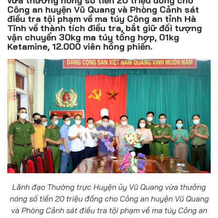
vừa thưởng nóng số tiền 20 triệu đồng cho
Đồ uống
Công an huyện Vũ Quang và Phòng Cảnh sát
điều tra tội phạm về ma túy Công an tỉnh Hà
Pháp luật
Tĩnh về thành tích điều tra, bắt giữ đối tượng
vận chuyển 30kg ma túy tổng hợp, 01kg
Ketamine, 12.000 viên hồng phiến.
Khoa giáo
Multimedia
Lãnh đạo Thường trực Huyện ủy Vũ Quang vừa thưởng
nóng số tiền 20 triệu đồng cho Công an huyện Vũ Quang
và Phòng Cảnh sát điều tra tội phạm về ma túy Công an