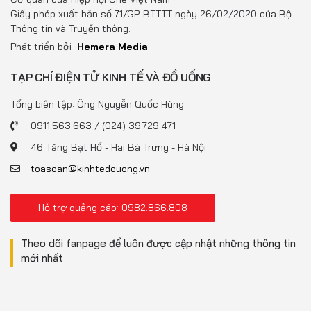
Giấy phép xuất bản số 71/GP-BTTTT ngày 26/02/2020 của Bộ
Thông tin và Truyền thông.
Phát triển bởi
Hemera Media
TẠP CHÍ ĐIỆN TỬ KINH TẾ VÀ ĐỒ UỐNG
Tổng biên tập: Ông Nguyễn Quốc Hùng
0911.563.663 / (024) 39.729.471
46 Tăng Bạt Hổ - Hai Bà Trưng - Hà Nội
toasoan@kinhtedouong.vn
Hỗ trợ quảng cáo: 0982.866.808
Theo dõi fanpage để luôn được cập nhật những thông tin
mới nhất