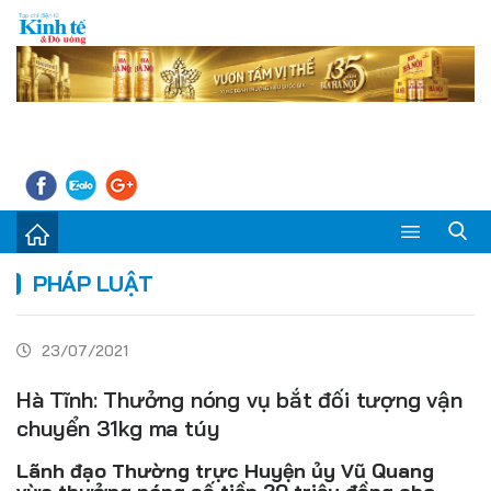
Sự kiện
PHÁP LUẬT
Kinh tế - Tiêu dùng
23/07/2021
Đời sống
Hà Tĩnh: Thưởng nóng vụ bắt đối tượng vận
Thị trường
chuyển 31kg ma túy
Doanh nghiệp – Doanh nhân
Lãnh đạo Thường trực Huyện ủy Vũ Quang