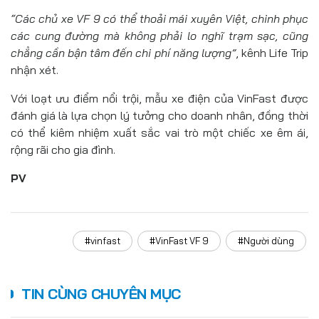
“Các chủ xe VF 9 có thể thoải mái xuyên Việt, chinh phục
các cung đường mà không phải lo nghĩ trạm sạc
,
cũng
chẳng cần bận tâm đến chi phí năng lượng”
, kênh Life Trip
nhận xét.
Với loạt ưu điểm nổi trội, mẫu xe điện của VinFast được
đánh giá là lựa chọn lý tưởng cho doanh nhân, đồng thời
có thể kiêm nhiệm xuất sắc vai trò một chiếc xe êm ái,
rộng rãi cho gia đình.
PV
#vinfast
#VinFast VF 9
#Người dùng
TIN CÙNG CHUYÊN MỤC