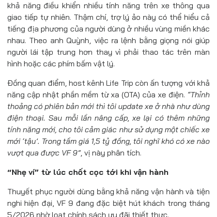
khả năng điều khiển nhiều tính năng trên xe thông qua
giao tiếp tự nhiên. Thậm chí, trợ lý ảo này có thể hiểu cả
tiếng địa phương của người dùng ở nhiều vùng miền khác
nhau. Theo anh Quỳnh, việc ra lệnh bằng giọng nói giúp
người lái tập trung hơn thay vì phải thao tác trên màn
hình hoặc các phím bấm vật lý.
Đồng quan điểm, host kênh Life Trip còn ấn tượng với khả
năng cập nhật phần mềm từ xa (OTA) của xe điện.
“Thỉnh
thoảng có phiên bản mới thì tôi update xe ở nhà như dùng
điện thoại. Sau mỗi lần nâng cấp, xe lại có thêm những
tính năng mới, cho tôi cảm giác như sử dụng một chiếc xe
mới
‘
tậu
’
. Trong tầm giá
1,5 tỷ đồng
, tôi nghĩ khó có xe nào
vượt qua được VF 9”
, vị này phân tích.
“Nhẹ ví” từ lúc chốt cọc tới khi vận hành
Thuyết phục người dùng bằng khả năng vận hành và tiện
nghi hiện đại, VF 9 đang đặc biệt hút khách trong tháng
5/2026 nhờ loạt chính sách ưu đãi thiết thực.