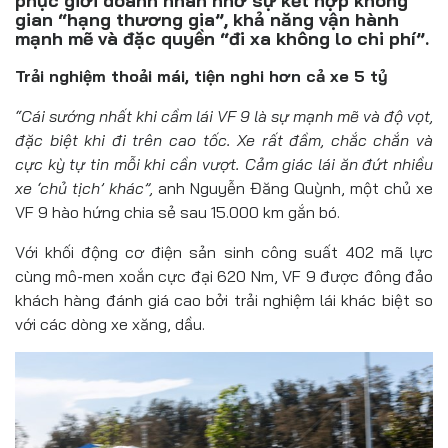
phục giới doanh nhân nhờ sự kết hợp không
Đồ uống
gian “hạng thương gia”, khả năng vận hành
mạnh mẽ và đặc quyền “đi xa không lo chi phí”.
Pháp luật
Trải nghiệm thoải mái, tiện nghi hơn cả xe 5 tỷ
Khoa giáo
“Cái sướng nhất khi cầm lái VF 9 là sự mạnh mẽ và độ vọt,
Multimedia
đặc biệt khi đi trên cao tốc. Xe rất đầm, chắc chắn và
cực kỳ tự tin mỗi khi cần vượt. Cảm giác lái ăn đứt nhiều
xe ‘chủ tịch’ khác”,
anh Nguyễn Đăng Quỳnh, một chủ xe
VF 9 hào hứng chia sẻ sau 15.000 km gắn bó.
Với khối động cơ điện sản sinh công suất 402 mã lực
cùng mô-men xoắn cực đại 620 Nm, VF 9 được đông đảo
khách hàng đánh giá cao bởi trải nghiệm lái khác biệt so
với các dòng xe xăng, dầu.