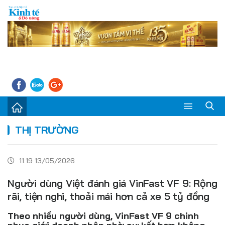
Sự kiện
THỊ TRƯỜNG
Kinh tế - Tiêu dùng
11:19 13/05/2026
Đời sống
Người dùng Việt đánh giá VinFast VF 9: Rộng
Thị trường
rãi, tiện nghi, thoải mái hơn cả xe 5 tỷ đồng
Doanh nghiệp – Doanh nhân
Theo nhiều người dùng, VinFast VF 9 chinh