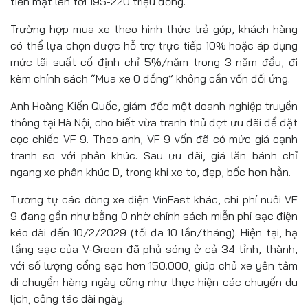
tiền mặt lên tới 195-220 triệu đồng.
Trường hợp mua xe theo hình thức trả góp, khách hàng
có thể lựa chọn được hỗ trợ trực tiếp 10% hoặc áp dụng
mức lãi suất cố định chỉ 5%/năm trong 3 năm đầu, đi
kèm chính sách “Mua xe 0 đồng” không cần vốn đối ứng.
Anh Hoàng Kiến Quốc, giám đốc một doanh nghiệp truyền
thông tại Hà Nội, cho biết vừa tranh thủ đợt ưu đãi để đặt
cọc chiếc VF 9. Theo anh, VF 9 vốn đã có mức giá cạnh
tranh so với phân khúc. Sau ưu đãi, giá lăn bánh chỉ
ngang xe phân khúc D, trong khi xe to, đẹp, bốc hơn hẳn.
Tương tự các dòng xe điện VinFast khác, chi phí nuôi VF
9 đang gần như bằng 0 nhờ chính sách miễn phí sạc điện
kéo dài đến 10/2/2029 (tối đa 10 lần/tháng). Hiện tại, hạ
tầng sạc của V-Green đã phủ sóng ở cả 34 tỉnh, thành,
với số lượng cổng sạc hơn 150.000, giúp chủ xe yên tâm
di chuyển hàng ngày cũng như thực hiện các chuyến du
lịch, công tác dài ngày.