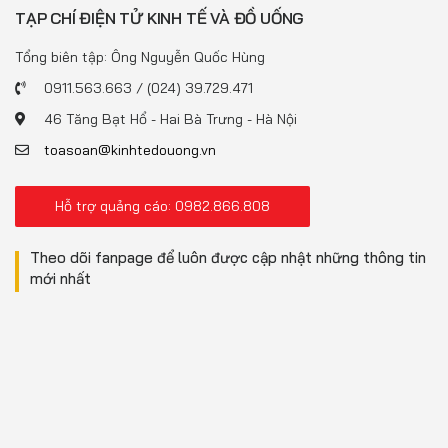
TẠP CHÍ ĐIỆN TỬ KINH TẾ VÀ ĐỒ UỐNG
Tổng biên tập: Ông Nguyễn Quốc Hùng
0911.563.663 / (024) 39.729.471
46 Tăng Bạt Hổ - Hai Bà Trưng - Hà Nội
toasoan@kinhtedouong.vn
Hỗ trợ quảng cáo: 0982.866.808
Theo dõi fanpage để luôn được cập nhật những thông tin
mới nhất