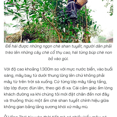
Để hái được những ngọn chè shan tuyết, người dân phải
trèo lên những cây chè cổ thụ cao, hái từng búp chè non
bỏ vào gùi.
Với độ cao khoảng 1.300m so với mực nước biển, vào buổi
sáng, mây bay từ dưới thung lũng lên chứ không phải
mây từ trên trời sà xuống. Cứ từng lớp mây tầng tầng,
lớp lớp được đùn lên, theo gió đi xa. Cái cảm giác ấm lòng
khách đường xa khi chúng tôi mới đặt chân đến nơi đây
và thưởng thức một ấm chè shan tuyết chính hiệu giữa
không gian bảng lảng sương khói xứ mây mù.