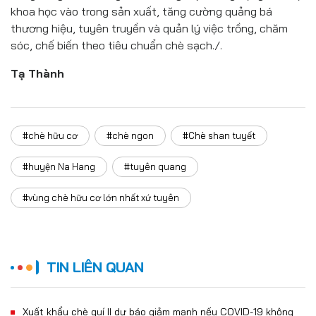
khoa học vào trong sản xuất, tăng cường quảng bá
thương hiệu, tuyên truyền và quản lý việc trồng, chăm
sóc, chế biến theo tiêu chuẩn chè sạch./.
Tạ Thành
#chè hữu cơ
#chè ngon
#Chè shan tuyết
#huyện Na Hang
#tuyên quang
#vùng chè hữu cơ lớn nhất xứ tuyên
TIN LIÊN QUAN
Xuất khẩu chè quí II dự báo giảm mạnh nếu COVID-19 không