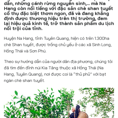
Đồ uống
dẫn, những cánh rừng nguyên sinh,… mà Na
Hang còn nổi tiếng với đặc sản chè shan tuyết
cổ thụ đặc biệt thơm ngon, đã và đang khẳng
Pháp luật
định được thương hiệu trên thị trường, đem
lại hiệu quả kinh tế, trở thành sản phẩm du lịch
Khoa giáo
nổi trội của tỉnh.
Multimedia
Huyện Na Hang, tỉnh Tuyên Quang, hiện có trên 1.300ha
chè Shan tuyết, được trồng chủ yếu ở các xã Sinh Long,
Hồng Thái và Sơn Phú.
Theo sự hướng dẫn của người dân địa phương, chúng tôi
đã tìm đến đỉnh núi Kia Tăng thuộc xã Hồng Thái (Na
Hang, Tuyên Quang), nơi được coi là “thủ phủ” với bạt
ngàn chè shan tuyết.