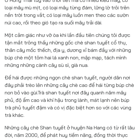
Ở Hồng Thái tùy vào thời tiết mà có nhiều kiểu mây; có
loại mây mù mịt, có loại mây từng đám, lững lờ trôi trên
nền trời trong vắt; có loại mây luồn men theo các sườn
núi cao, rồi theo gió tạo ra suối mây trải dài.
Một cảm giác như vỡ òa khi lần đầu tiên chúng tôi được
tận mắt trông thấy những gốc chè shan tuyết cổ thụ,
thân cây mốc thếch, địa y, dương xỉ bám đầy với những
búp chè một tôm hai lá xanh non, mập mạp, tách mình
những những cành cây sù sì, già nua.
Để hái được những ngọn chè shan tuyết, người dân nơi
đây phải trèo lên những cây chè cao để hái từng búp chè
non bỏ vào gùi.Trà shan tuyết nơi đây quanh năm mây
phủ, độ ẩm cao và khí hậu trong lành, mát lạnh nên búp
trà phủ tuyết đậm và có vị đặc biệt hơn so với các vùng
trà khác.
Những cây chè Shan tuyết ở huyện Na Hang có từ rất lâu
đời, năm 2000, để phát huy tiềm năng, đồng thời thực