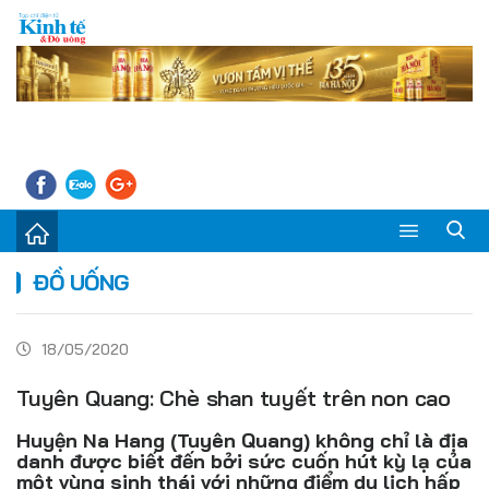
Sự kiện
ĐỒ UỐNG
Kinh tế - Tiêu dùng
18/05/2020
Đời sống
Tuyên Quang: Chè shan tuyết trên non cao
Thị trường
Huyện Na Hang (Tuyên Quang) không chỉ là địa
Doanh nghiệp – Doanh nhân
danh được biết đến bởi sức cuốn hút kỳ lạ của
một vùng sinh thái với những điểm du lịch hấp