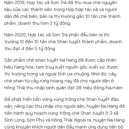
Năm 2019, Hợp tác xã Sơn Trà đã thu mua chè nguyên
liệu của các thành viên trong Hợp hợp tác xã và người
dân để chế biến, bán ra thị trường gần 10 tấn chè thành
phẩm, doanh thu hơn 2 tỷ đồng.
Năm 2020, Hợp tác xã Sơn Trà phấn đấu bán ra thị
trường 12 đến 15 tấn chè Shan tuyết thành phẩm, doanh
thu đạt 4 đến 5 tỷ đồng.
Sản phẩm chè shan tuyết Na Hang đã được cấp nhãn
hiệu hàng hóa, tem truy xuất nguồn gốc xuất xứ, được
thị trường trong và ngoài tỉnh ưa chuộng. Nhờ đó, cây
chè shan từ cây rừng hoang nay đã cho người dân ở
Hồng Thái thu nhập bình quân đạt 28 triệu đồng/ha/năm.
Để phát triển bền vững vùng trồng chè Shan tuyết đặc
sản, nâng cao thu nhập cho người dân, huyện Na Hang đã
tiến hành quy hoạch vùng trồng chè Shan tuyết ở 3 xã
Sinh Long, Sơn Phú và Hồng Thái. Ngoài ra, huyện Na Hang
cũng khuyến khích người dân đẩy mạnh ứng dụng tiến bộ