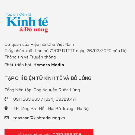
Cơ quan của Hiệp hội Chè Việt Nam
Giấy phép xuất bản số 71/GP-BTTTT ngày 26/02/2020 của Bộ
Thông tin và Truyền thông.
Phát triển bởi
Hemera Media
TẠP CHÍ ĐIỆN TỬ KINH TẾ VÀ ĐỒ UỐNG
Tổng biên tập: Ông Nguyễn Quốc Hùng
0911.563.663 / (024) 39.729.471
46 Tăng Bạt Hổ - Hai Bà Trưng - Hà Nội
toasoan@kinhtedouong.vn
Hỗ trợ quảng cáo: 0982.866.808