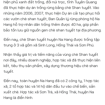
hiện phủ xanh đất trống, đồi núi trọc, tỉnh Tuyên Quang
đã thực hiện dự án trồng rừng bằng chè Shan tuyết. Vào
những năm 2006, 2007, thực hiện Dự án cải tạo phục hồi
các vườn chè shan tuyết, Ban Quản lý rừng phòng hộ Na
Hang hỗ trợ nhân dân trồng thêm được 40 ha, góp phần
bảo tồn lưu giữ nguồn gen chè shan tuyết tại địa phương.
Đến nay, chè Shan tuyết huyện Na Hang được trồng tập
trung ở 3 xã gồm xã Sinh Long, Hồng Thái và Sơn Phú.
Nhận thấy giá trị và tiềm năng của vùng chè Shan tuyết
nơi đây, nhiều doanh nghiệp, hợp tác xã đã thực hiện liên
kết, tiêu thụ sản phẩm, xây dựng thương hiệu chè shan
tuyết.
Đến nay, toàn huyện Na Hang đã có 2 công ty, 1 hợp tác
xã, 2 tổ hợp tác và 14 hộ dân đầu tư vào chế biến, sản
xuất chè. Hợp tác xã Sơn Trà, xã Hồng Thái, huyện Na
Hang là điển hình.