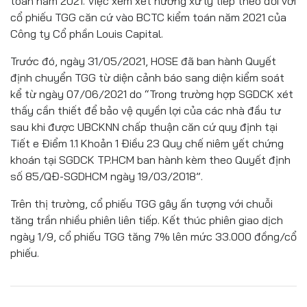
toán năm 2021. Việc xem xét hướng xử lý tiếp theo đối với
cổ phiếu TGG căn cứ vào BCTC kiểm toán năm 2021 của
Công ty Cổ phần Louis Capital.
Trước đó, ngày 31/05/2021, HOSE đã ban hành Quyết
định chuyển TGG từ diện cảnh báo sang diện kiểm soát
kể từ ngày 07/06/2021 do “Trong trường hợp SGDCK xét
thấy cần thiết để bảo vệ quyền lợi của các nhà đầu tư
sau khi được UBCKNN chấp thuận căn cứ quy định tại
Tiết e Điểm 1.1 Khoản 1 Điều 23 Quy chế niêm yết chứng
khoán tại SGDCK TP.HCM ban hành kèm theo Quyết định
số 85/QĐ-SGDHCM ngày 19/03/2018”.
Trên thị trường, cổ phiếu TGG gây ấn tượng với chuỗi
tăng trần nhiều phiên liên tiếp. Kết thúc phiên giao dịch
ngày 1/9, cổ phiếu TGG tăng 7% lên mức 33.000 đồng/cổ
phiếu.