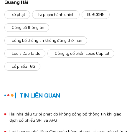
Quang Hải
#xử phạt
#vi phạm hành chính
#UBCKNN
#Công bố thông tin
#công bố thông tin không đúng thời hạn
#Louis Capitaldo
#Công ty cổ phần Louis Capital
#cổ phiếu TGG
TIN LIÊN QUAN
Hai nhà đầu tư bị phạt do không công bố thông tin khi giao
dịch cổ phiếu SHI và APG
Loạt người nhà lãnh đạo ngân hàng bị phạt vì mua bán chứng