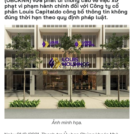
(UBCKNN) vừa phát đi thông cáo về việc xử
Đồ uống
phạt vi phạm hành chính đối với Công ty cổ
phần Louis Capitaldo công bố thông tin không
Pháp luật
đúng thời hạn theo quy định pháp luật.
Khoa giáo
Multimedia
Ảnh minh họa.