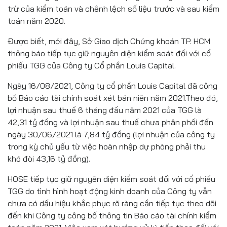
trừ của kiểm toán và chênh lệch số liệu trước và sau kiểm
toán năm 2020.
Được biết, mới đây, Sở Giao dịch Chứng khoán TP. HCM
thông báo tiếp tục giữ nguyên diện kiểm soát đối với cổ
phiếu TGG của Công ty Cổ phần Louis Capital.
Ngày 16/08/2021, Công ty cổ phần Louis Capital đã công
bố Báo cáo tài chính soát xét bán niên năm 2021.Theo đó,
lợi nhuận sau thuế 6 tháng đầu năm 2021 của TGG là
42,31 tỷ đồng và lợi nhuận sau thuế chưa phân phối đến
ngày 30/06/2021 là 7,84 tỷ đồng (lợi nhuận của công ty
trong kỳ chủ yếu từ việc hoàn nhập dự phòng phải thu
khó đòi 43,16 tỷ đồng).
HOSE tiếp tục giữ nguyên diện kiểm soát đối với cổ phiếu
TGG do tình hình hoạt động kinh doanh của Công ty vẫn
chưa có dấu hiệu khắc phục rõ ràng cần tiếp tục theo dõi
đến khi Công ty công bố thông tin Báo cáo tài chính kiểm