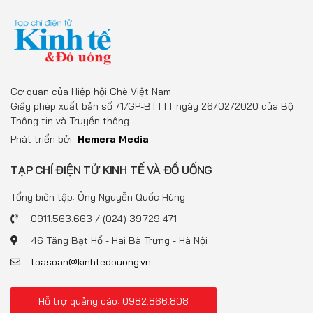
Cơ quan của Hiệp hội Chè Việt Nam
Giấy phép xuất bản số 71/GP-BTTTT ngày 26/02/2020 của Bộ
Thông tin và Truyền thông.
Phát triển bởi
Hemera Media
TẠP CHÍ ĐIỆN TỬ KINH TẾ VÀ ĐỒ UỐNG
Tổng biên tập: Ông Nguyễn Quốc Hùng
0911.563.663 / (024) 39.729.471
46 Tăng Bạt Hổ - Hai Bà Trưng - Hà Nội
toasoan@kinhtedouong.vn
Hỗ trợ quảng cáo: 0982.866.808