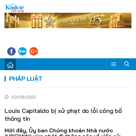
Sự kiện
PHÁP LUẬT
Kinh tế - Tiêu dùng
03/09/2021
Đời sống
Louis Capitaldo bị xử phạt do lỗi công bố
Thị trường
thông tin
Doanh nghiệp – Doanh nhân
Mới đây, Ủy ban Chứng khoán Nhà nước