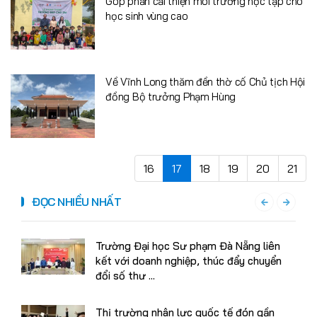
Góp phần cải thiện môi trường học tập cho
học sinh vùng cao
Về Vĩnh Long thăm đền thờ cố Chủ tịch Hội
đồng Bộ trưởng Phạm Hùng
16
17
18
19
20
21
ĐỌC NHIỀU NHẤT
Trường Đại học Sư phạm Đà Nẵng liên
kết với doanh nghiệp, thúc đẩy chuyển
đổi số thư ...
Thị trường nhân lực quốc tế đón gần