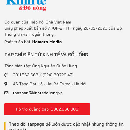
Cơ quan của Hiệp hội Chè Việt Nam
Giấy phép xuất bản số 71/GP-BTTTT ngày 26/02/2020 của Bộ
Thông tin và Truyền thông.
Phát triển bởi
Hemera Media
TẠP CHÍ ĐIỆN TỬ KINH TẾ VÀ ĐỒ UỐNG
Tổng biên tập: Ông Nguyễn Quốc Hùng
0911.563.663 / (024) 39.729.471
46 Tăng Bạt Hổ - Hai Bà Trưng - Hà Nội
toasoan@kinhtedouong.vn
Hỗ trợ quảng cáo: 0982.866.808
Theo dõi fanpage để luôn được cập nhật những thông tin