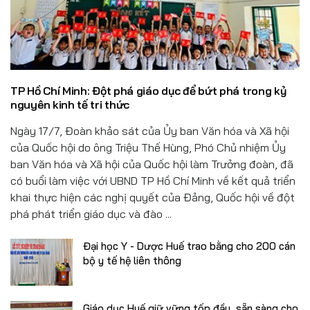
Đồ uống
Pháp luật
Khoa giáo
TP Hồ Chí Minh: Đột phá giáo dục để bứt phá trong kỷ
Multimedia
nguyên kinh tế tri thức
Ngày 17/7, Đoàn khảo sát của Ủy ban Văn hóa và Xã hội
của Quốc hội do ông Triệu Thế Hùng, Phó Chủ nhiệm Ủy
ban Văn hóa và Xã hội của Quốc hội làm Trưởng đoàn, đã
có buổi làm việc với UBND TP Hồ Chí Minh về kết quả triển
khai thực hiện các nghị quyết của Đảng, Quốc hội về đột
phá phát triển giáo dục và đào ...
Đại học Y - Dược Huế trao bằng cho 200 cán
bộ y tế hệ liên thông
Giáo dục Huế giữ vững tốp đầu, sẵn sàng cho