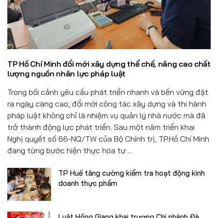
Đồ uống
Pháp luật
Khoa giáo
TP Hồ Chí Minh đổi mới xây dựng thể chế, nâng cao chất
Multimedia
lượng nguồn nhân lực pháp luật
Trong bối cảnh yêu cầu phát triển nhanh và bền vững đặt
ra ngày càng cao, đổi mới công tác xây dựng và thi hành
pháp luật không chỉ là nhiệm vụ quản lý nhà nước mà đã
trở thành động lực phát triển. Sau một năm triển khai
Nghị quyết số 66-NQ/TW của Bộ Chính trị, TP.Hồ Chí Minh
đang từng bước hiện thực hóa tư ...
TP Huế tăng cường kiểm tra hoạt động kinh
doanh thực phẩm
Luật Hồng Giang khai trương Chi nhánh Đà