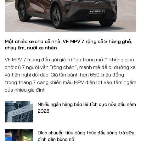
Đồ uống
Pháp luật
Khoa giáo
Một chiếc xe cho cả nhà: VF MPV 7 rộng cả 3 hàng ghế,
Multimedia
chạy êm, nuôi xe nhàn
VF MPV 7 mang đến gói giá trị “ba trong một”: không gian
chở đủ 7 người vẫn “rộng chân”, mạnh mẽ để đi đường xa
và tiện nghi dồi dào. Giá lăn bánh hơn 650 triệu đồng
trong tháng 7 càng khiến mẫu MPV điện lọt vào tầm ngắm
của nhiều gia đình.
Nhiều ngân hàng báo lãi tích cực nửa đầu năm
2026
Dịch chuyển tiêu dùng thúc đẩy sóng trà sữa
bình dân bùng nổ